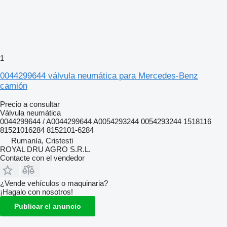
1
0044299644 válvula neumática para Mercedes-Benz
camión
Precio a consultar
Válvula neumática
0044299644 / A0044299644 A0054293244 0054293244 1518116
81521016284 8152101-6284
Rumanía, Cristesti
ROYAL DRU AGRO S.R.L.
Contacte con el vendedor
¿Vende vehículos o maquinaria?
¡Hagalo con nosotros!
Publicar el anuncio