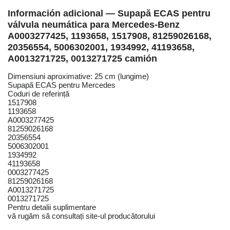
Información adicional — Supapă ECAS pentru
válvula neumática para Mercedes-Benz
A0003277425, 1193658, 1517908, 81259026168,
20356554, 5006302001, 1934992, 41193658,
A0013271725, 0013271725 camión
Dimensiuni aproximative: 25 cm (lungime)
Supapă ECAS pentru Mercedes
Coduri de referință
1517908
1193658
A0003277425
81259026168
20356554
5006302001
1934992
41193658
0003277425
81259026168
A0013271725
0013271725
Pentru detalii suplimentare
vă rugăm să consultați site-ul producătorului