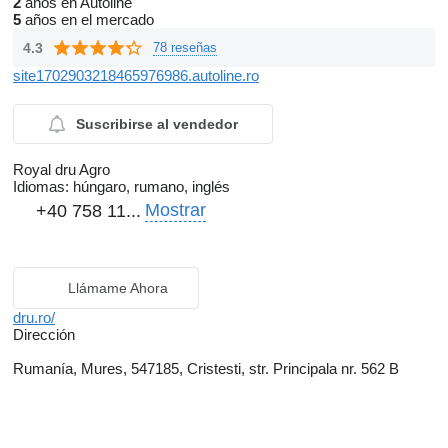
2
años en Autoline
5
años en el mercado
4.3
78 reseñas
site1702903218465976986.autoline.ro
Suscribirse al vendedor
Royal dru Agro
Idiomas:
húngaro, rumano, inglés
Mostrar
+40 758 11...
Llámame Ahora
dru.ro/
Dirección
Rumanía, Mures, 547185, Cristesti, str. Principala nr. 562 B