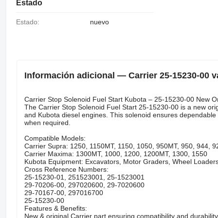
Estado
Estado:
nuevo
Información adicional — Carrier 25-15230-00 vá
Carrier Stop Solenoid Fuel Start Kubota – 25-15230-00 New Or
The Carrier Stop Solenoid Fuel Start 25-15230-00 is a new origin
and Kubota diesel engines. This solenoid ensures dependable 
when required.
Compatible Models:
Carrier Supra: 1250, 1150MT, 1150, 1050, 950MT, 950, 944, 
Carrier Maxima: 1300MT, 1000, 1200, 1200MT, 1300, 1550
Kubota Equipment: Excavators, Motor Graders, Wheel Loaders,
Cross Reference Numbers:
25-15230-01, 251523001, 25-1523001
29-70206-00, 297020600, 29-7020600
29-70167-00, 297016700
25-15230-00
Features & Benefits:
New & original Carrier part ensuring compatibility and durability