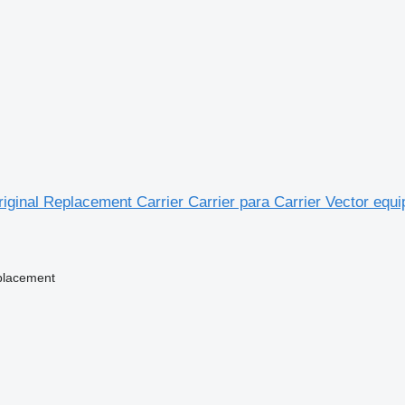
inal Replacement Carrier Carrier para Carrier Vector equipo
placement