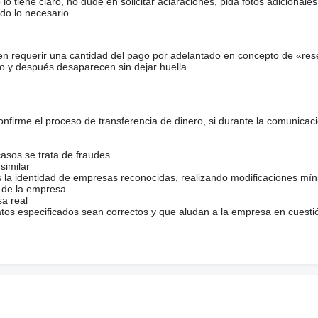
tiene claro, no dude en solicitar aclaraciones, pida fotos adicional
do lo necesario.
en requerir una cantidad del pago por adelantado en concepto de «res
o y después desaparecen sin dejar huella.
firme el proceso de transferencia de dinero, si durante la comunicaci
casos se trata de fraudes.
similar
s la identidad de empresas reconocidas, realizando modificaciones mí
 de la empresa.
sa real
atos especificados sean correctos y que aludan a la empresa en cuesti