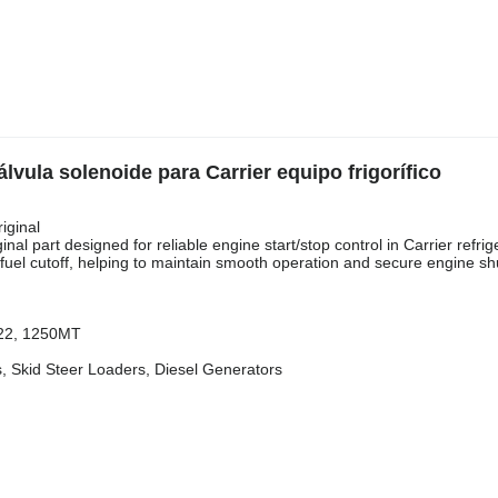
lvula solenoide para Carrier equipo frigorífico
iginal
al part designed for reliable engine start/stop control in Carrier refrig
fuel cutoff, helping to maintain smooth operation and secure engine s
922, 1250MT
 Skid Steer Loaders, Diesel Generators