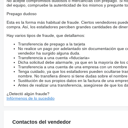
No acepte compromisos dudosos o mercancías con prepago. Si no lo 
del equipo, compruebe la autenticidad de los mismos y pregunte to
Prepago dudoso
Esta es la forma más habitual de fraude. Ciertos vendedores pued
compra. Así, los estafadores perciben grandes cantidades de diner
Hay varios tipos de fraude, que detallamos:
Transferencia de prepago a la tarjeta
No realice un pago por adelantado sin documentación que con
vendedor ha surgido alguna duda.
Transferencia a una cuenta «fiduciaria»
Dicha solicitud debe alarmarle, ya que en la mayoría de los 
Transferencia a una cuenta de una empresa con un nombre 
Tenga cuidado, ya que los estafadores pueden ocultarse tra
nombre. No transfiera dinero si tiene dudas sobre el nombre
Sustitución de sus propios datos en la factura de una empre
Antes de realizar una transferencia, asegúrese de que los d
¿Detectó algún fraude?
Infórmenos de lo sucedido
Contactos del vendedor