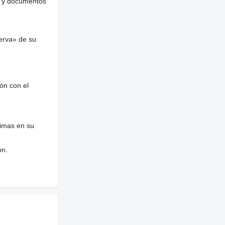
es y documentos
erva» de su
ón con el
nimas en su
ón.