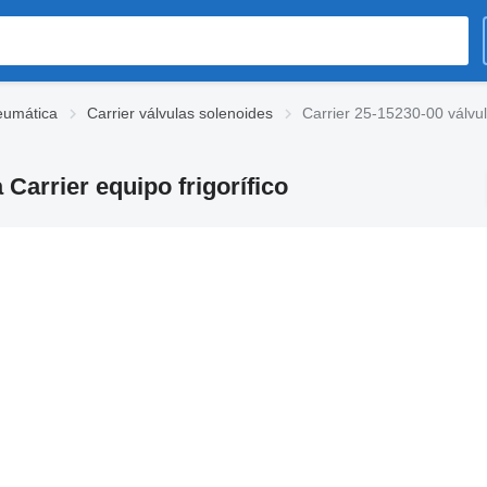
eumática
Carrier válvulas solenoides
Carrier 25-15230-00 válvula
 Carrier equipo frigorífico