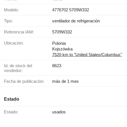
Modelo:
4776702 5709W332
Tipo:
ventilador de refrigeración
Referencia IAM:
5709W332
Ubicación:
Polonia
Kojszówka
7520 km to "United States/Columbus"
Id. de stock del
8623
vendedor:
Fecha de publicación:
más de 1 mes
Estado
Estado:
usados