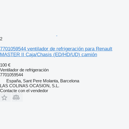
2
7701059544 ventilador de refrigeración para Renault
MASTER II Caja/Chasis (ED/HD/UD) camión
100 €
Ventilador de refrigeración
7701059544
España, Sant Pere Molanta, Barcelona
LAS COLINAS OCASION, S.L.
Contacte con el vendedor