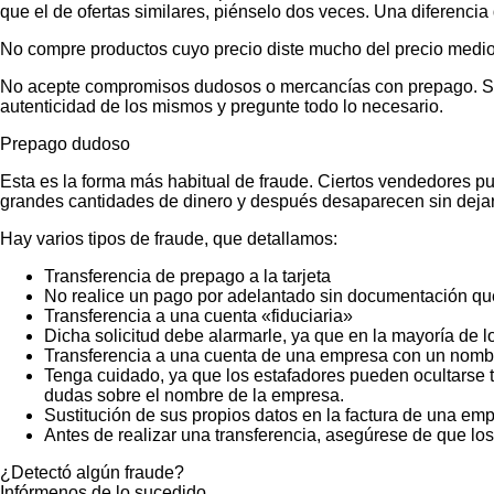
que el de ofertas similares, piénselo dos veces. Una diferencia 
No compre productos cuyo precio diste mucho del precio medio
No acepte compromisos dudosos o mercancías con prepago. Si no
autenticidad de los mismos y pregunte todo lo necesario.
Prepago dudoso
Esta es la forma más habitual de fraude. Ciertos vendedores p
grandes cantidades de dinero y después desaparecen sin dejar
Hay varios tipos de fraude, que detallamos:
Transferencia de prepago a la tarjeta
No realice un pago por adelantado sin documentación que
Transferencia a una cuenta «fiduciaria»
Dicha solicitud debe alarmarle, ya que en la mayoría de lo
Transferencia a una cuenta de una empresa con un nombr
Tenga cuidado, ya que los estafadores pueden ocultarse t
dudas sobre el nombre de la empresa.
Sustitución de sus propios datos en la factura de una emp
Antes de realizar una transferencia, asegúrese de que lo
¿Detectó algún fraude?
Infórmenos de lo sucedido