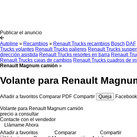
Publicar el anuncio
Autoline
»
Recambios
»
Renault Trucks recambios
Bosch
DAF
Trucks volantes
Renault Trucks palieres
Renault Trucks suspen
dirección asistida
Renault Trucks resortes en barra
Renault Tru
Renault Trucks cajas de cambios
Renault Trucks cuadros de i
Renault Magnum camión
»
Volante para Renault Magnu
Añadir a favoritos
Comparar
PDF
Compartir
Queja
Faceboo
Volante para Renault Magnum camión
precio a consultar
Contacte con el vendedor
Llámame Ahora
Añadir a favoritos
Comparar
Compartir