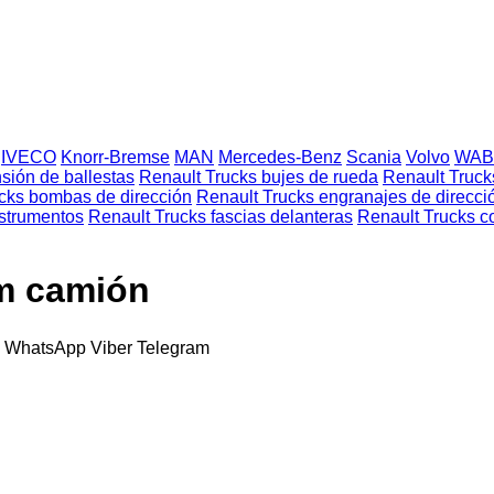
IVECO
Knorr-Bremse
MAN
Mercedes-Benz
Scania
Volvo
WAB
sión de ballestas
Renault Trucks bujes de rueda
Renault Truck
cks bombas de dirección
Renault Trucks engranajes de direcci
nstrumentos
Renault Trucks fascias delanteras
Renault Trucks c
m camión
k
WhatsApp
Viber
Telegram