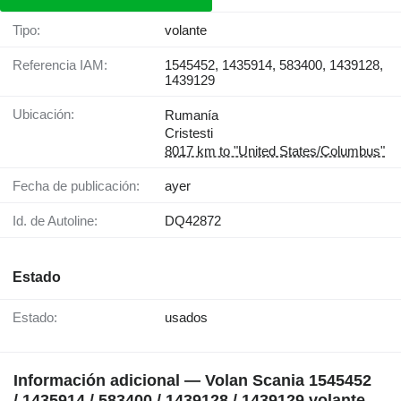
Tipo:
volante
Referencia IAM:
1545452, 1435914, 583400, 1439128,
1439129
Ubicación:
Rumanía
Cristesti
8017 km to "United States/Columbus"
Fecha de publicación:
ayer
Id. de Autoline:
DQ42872
Estado
Estado:
usados
Información adicional — Volan Scania 1545452
/ 1435914 / 583400 / 1439128 / 1439129 volante