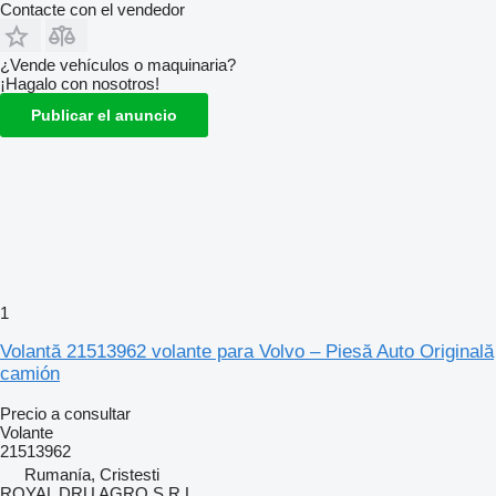
Contacte con el vendedor
¿Vende vehículos o maquinaria?
¡Hagalo con nosotros!
Publicar el anuncio
1
Volantă 21513962 volante para Volvo – Piesă Auto Originală
camión
Precio a consultar
Volante
21513962
Rumanía, Cristesti
ROYAL DRU AGRO S.R.L.