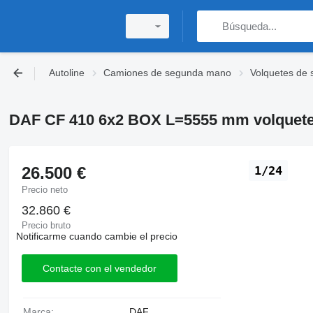
Autoline
Camiones de segunda mano
Volquetes de
DAF CF 410 6x2 BOX L=5555 mm volquet
26.500 €
1/24
Precio neto
32.860 €
Precio bruto
Notificarme cuando cambie el precio
Contacte con el vendedor
Marca:
DAF