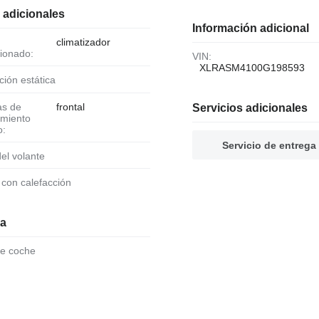
 adicionales
Información adicional
climatizador
ionado:
VIN:
XLRASM4100G198593
cción estática
frontal
Servicios adicionales
amiento
o:
Servicio de entrega
 del volante
o con calefacción
ia
de coche