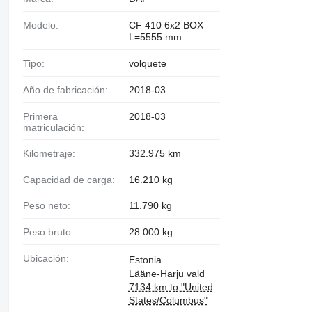
Modelo:
CF 410 6x2 BOX
L=5555 mm
Tipo:
volquete
Año de fabricación:
2018-03
Primera
2018-03
matriculación:
Kilometraje:
332.975 km
Capacidad de carga:
16.210 kg
Peso neto:
11.790 kg
Peso bruto:
28.000 kg
Ubicación:
Estonia
Lääne-Harju vald
7134 km to "United
States/Columbus"