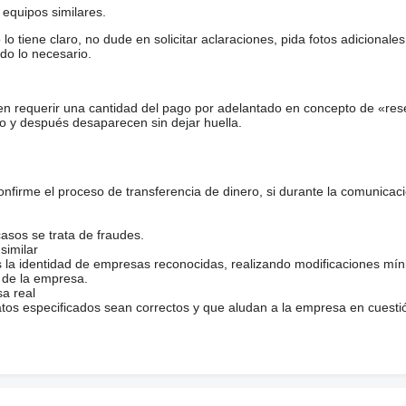
equipos similares.
tiene claro, no dude en solicitar aclaraciones, pida fotos adicional
do lo necesario.
en requerir una cantidad del pago por adelantado en concepto de «res
o y después desaparecen sin dejar huella.
firme el proceso de transferencia de dinero, si durante la comunicaci
casos se trata de fraudes.
similar
s la identidad de empresas reconocidas, realizando modificaciones mí
 de la empresa.
sa real
atos especificados sean correctos y que aludan a la empresa en cuesti