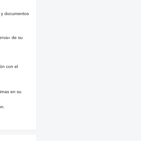
es y documentos
erva» de su
ón con el
nimas en su
ón.