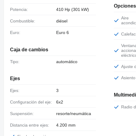
Opciones
Potencia:
410 Hp (301 kW)
Aire
Combustible:
diésel
acondic
Euro:
Euro 6
Calefa
Ventanas de
Caja de cambios
accion
eléctric
Tipo:
automático
Ajuste
Asient
Ejes
Ejes:
3
Multimed
Configuración del eje:
6x2
Radio 
Suspensión:
resorte/neumática
Distancia entre ejes:
4.200 mm