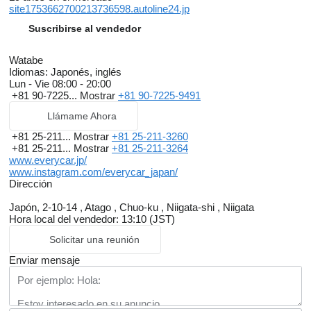
site1753662700213736598.autoline24.jp
Suscribirse al vendedor
Watabe
Idiomas:
Japonés, inglés
Lun - Vie
08:00 - 20:00
+81 90-7225...
Mostrar
+81 90-7225-9491
Llámame Ahora
+81 25-211...
Mostrar
+81 25-211-3260
+81 25-211...
Mostrar
+81 25-211-3264
www.everycar.jp/
www.instagram.com/everycar_japan/
Dirección
Japón, 2-10-14 , Atago , Chuo-ku , Niigata-shi , Niigata
Hora local del vendedor: 13:10 (JST)
Solicitar una reunión
Enviar mensaje