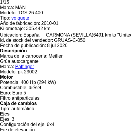
1/15
Marca:
MAN
Modelo:
TGS 26 400
Tipo:
volquete
Año de fabricación:
2010-01
Kilometraje:
305.442 km
Ubicación:
España
CARMONA (SEVILLA)
6491 km to "Unit
Id. de stock del vendedor:
GRUAS-C-050
Fecha de publicación:
8 jul 2026
Descripción
Marca de la carrocería:
Meiller
Grúa autocargante
Marca:
Palfinger
Modelo:
pk 23002
Motor
Potencia:
400 Hp (294 kW)
Combustible:
diésel
Euro:
Euro 5
Filtro antipartículas
Caja de cambios
Tipo:
automático
Ejes
Ejes:
3
Configuración del eje:
6x4
Eje de elevación