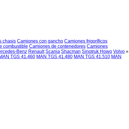
 chasis
Camiones con gancho
Camiones frigoríficos
e combustible
Camiones de contenedores
Camiones
rcedes-Benz
Renault
Scania
Shacman
Sinotruk Howo
Volvo
»
MAN TGS 41.460
MAN TGS 41.480
MAN TGS 41.510
MAN