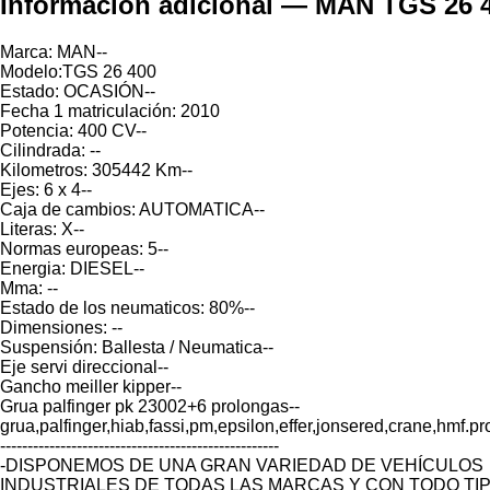
Información adicional — MAN TGS 26 4
Marca: MAN--
Modelo:TGS 26 400
Estado: OCASIÓN--
Fecha 1 matriculación: 2010
Potencia: 400 CV--
Cilindrada: --
Kilometros: 305442 Km--
Ejes: 6 x 4--
Caja de cambios: AUTOMATICA--
Literas: X--
Normas europeas: 5--
Energia: DIESEL--
Mma: --
Estado de los neumaticos: 80%--
Dimensiones: --
Suspensión: Ballesta / Neumatica--
Eje servi direccional--
Gancho meiller kipper--
Grua palfinger pk 23002+6 prolongas--
grua,palfinger,hiab,fassi,pm,epsilon,effer,jonsered,crane,hmf
---------------------------------------------------
-DISPONEMOS DE UNA GRAN VARIEDAD DE VEHÍCULOS
INDUSTRIALES DE TODAS LAS MARCAS Y CON TODO TI