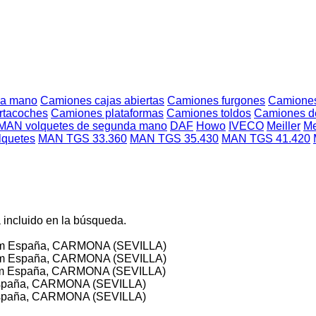
da mano
Camiones cajas abiertas
Camiones furgones
Camiones
rtacoches
Camiones plataformas
Camiones toldos
Camiones d
MAN volquetes de segunda mano
DAF
Howo
IVECO
Meiller
Me
quetes
MAN TGS 33.360
MAN TGS 35.430
MAN TGS 41.420
 incluido en la búsqueda.
km
España, CARMONA (SEVILLA)
km
España, CARMONA (SEVILLA)
km
España, CARMONA (SEVILLA)
paña, CARMONA (SEVILLA)
paña, CARMONA (SEVILLA)