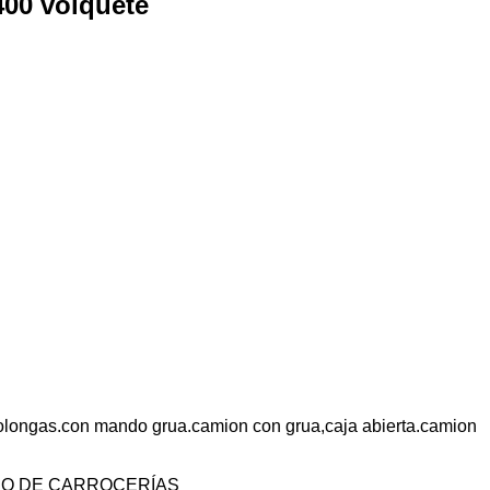
00 volquete
.prolongas.con mando grua.camion con grua,caja abierta.camion
PO DE CARROCERÍAS