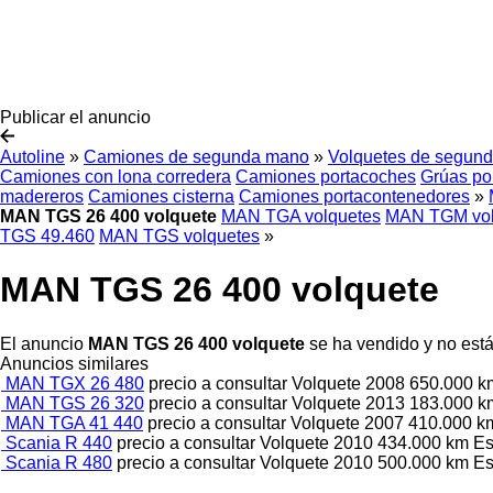
Publicar el anuncio
Autoline
»
Camiones de segunda mano
»
Volquetes de segun
Camiones con lona corredera
Camiones portacoches
Grúas po
madereros
Camiones cisterna
Camiones portacontenedores
»
MAN TGS 26 400 volquete
MAN TGA volquetes
MAN TGM vol
TGS 49.460
MAN TGS volquetes
»
MAN TGS 26 400 volquete
El anuncio
MAN TGS 26 400 volquete
se ha vendido y no está
Anuncios similares
MAN TGX 26 480
precio a consultar
Volquete
2008
650.000 
MAN TGS 26 320
precio a consultar
Volquete
2013
183.000 
MAN TGA 41 440
precio a consultar
Volquete
2007
410.000 
Scania R 440
precio a consultar
Volquete
2010
434.000 km
Es
Scania R 480
precio a consultar
Volquete
2010
500.000 km
Es