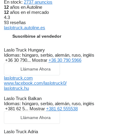
En stock:
2737 anuncios
12
años en Autoline
12
años en el mercado
4.3
93 reseñas
laslotruck.autoline.es
Suscribirse al vendedor
Laslo Truck Hungary
Idiomas:
húngaro, serbio, alemán, ruso, inglés
+36 30 790...
Mostrar
+36 30 790 5966
Llámame Ahora
laslotruck.com
www.facebook.com/laslotruck0/
laslotruck.hu
Laslo Truck Balkan
Idiomas:
húngaro, serbio, alemán, ruso, inglés
+381 62 5...
Mostrar
+381 62 555538
Llámame Ahora
Laslo Truck Adria