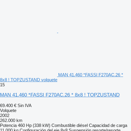
MAN 41.460 *FASSI F270AC.26 *
8x8 ! TOPZUSTAND volquete
15
MAN 41.460 *FASSI F270AC.26 * 8x8 ! TOPZUSTAND
69.400 €
Sin IVA
Volquete
2002
262.000 km
Potencia
460 Hp (338 kW)
Combustible
diésel
Capacidad de carga
11.000 kg
Configuración del eje
8x8
Suspensión
resorte/resorte