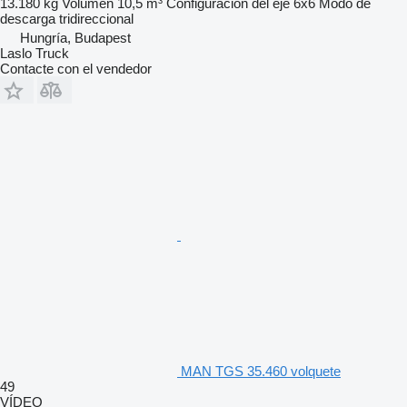
13.180 kg
Volumen
10,5 m³
Configuración del eje
6x6
Modo de
descarga
tridireccional
Hungría, Budapest
Laslo Truck
Contacte con el vendedor
MAN TGS 35.460 volquete
49
VÍDEO