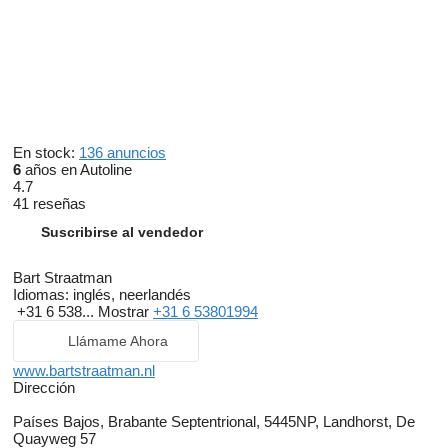
En stock:
136 anuncios
6
años en Autoline
4.7
41 reseñas
Suscribirse al vendedor
Bart Straatman
Idiomas:
inglés, neerlandés
+31 6 538...
Mostrar
+31 6 53801994
Llámame Ahora
www.bartstraatman.nl
Dirección
Países Bajos, Brabante Septentrional, 5445NP, Landhorst, De
Quayweg 57