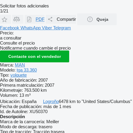
Solicitar fotos adicionales
1/21
PDF
Compartir
Queja
Facebook
WhatsApp
Viber
Telegram
Precio:
a consultar
Consulte el precio
Notificarme cuando cambie el precio
Contacte con el vendedor
Marca:
MAN
Modelo:
tga 33.360
Tipo:
volquete
Año de fabricación:
2007
Primera matriculación:
2007
Kilometraje:
763.500 km
Volumen:
13 m³
Ubicación:
España
Logroño
6478 km to "United States/Columbus"
Fecha de publicación:
más de 1 mes
Id. de Autoline:
XU50370
Descripción
Marca de la carrocería:
Meiller
Modo de descarga:
trasero
Tipo de tracción:
Tracción trasera