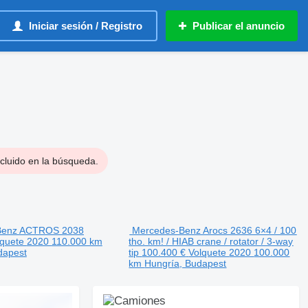
Iniciar sesión / Registro
Publicar el anuncio
cluido en la búsqueda.
Benz ACTROS 2038
Mercedes-Benz Arocs 2636 6×4 / 100
lquete
2020
110.000 km
tho. km! / HIAB crane / rotator / 3-way
dapest
tip
100.400 €
Volquete
2020
100.000
km
Hungría, Budapest