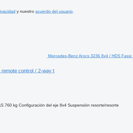
rivacidad
y nuestro
acuerdo del usuario
.
Mercedes-Benz Arocs 3236 8x4 / HDS Fassi F1
remote control / 2-way t
15.760 kg
Configuración del eje
8x4
Suspensión
resorte/resorte