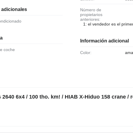
 adicionales
Número de
propietarios
anteriores:
condicionado
1: el vendedor es el primer
ia
Información adicional
de coche
Color:
amar
640 6x4 / 100 tho. km! / HIAB X-Hiduo 158 crane / r