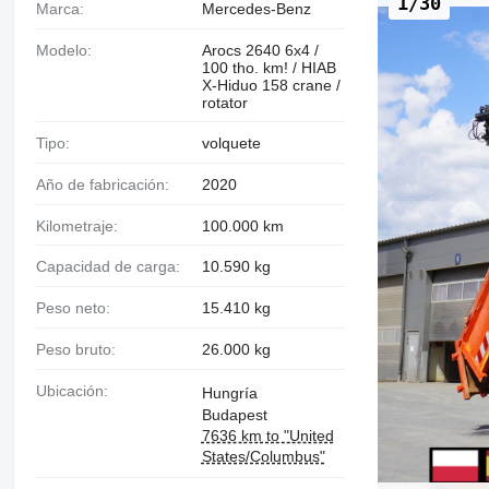
1/30
Marca:
Mercedes-Benz
Modelo:
Arocs 2640 6x4 /
100 tho. km! / HIAB
X-Hiduo 158 crane /
rotator
Tipo:
volquete
Año de fabricación:
2020
Kilometraje:
100.000 km
Capacidad de carga:
10.590 kg
Peso neto:
15.410 kg
Peso bruto:
26.000 kg
Ubicación:
Hungría
Budapest
7636 km to "United
States/Columbus"