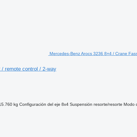
Mercedes-Benz Arocs 3236 8×4 / Crane Fassi
/ remote control / 2-way
15.760 kg
Configuración del eje
8x4
Suspensión
resorte/resorte
Modo 