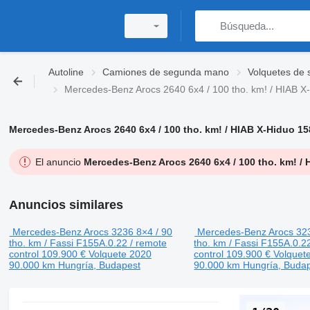
Autoline
Camiones de segunda mano
Volquetes de
Mercedes-Benz Arocs 2640 6x4 / 100 tho. km! / HIAB X-
Mercedes-Benz Arocs 2640 6x4 / 100 tho. km! / HIAB X-Hiduo 158
El anuncio
Mercedes-Benz Arocs 2640 6x4 / 100 tho. km! / H
Anuncios similares
Mercedes-Benz Arocs 3236 8×4 / 90
Mercedes-Benz Arocs 323
tho. km / Fassi F155A.0.22 / remote
tho. km / Fassi F155A.0.2
control
109.900 €
Volquete
2020
control
109.900 €
Volquet
90.000 km
Hungría, Budapest
90.000 km
Hungría, Buda