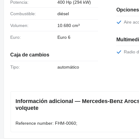
Potencia:
400 Hp (294 kW)
Opciones
Combustible:
diésel
Aire a
Volumen:
10.680 cm³
Euro:
Euro 6
Multimed
Radio 
Caja de cambios
Tipo:
automático
Información adicional — Mercedes-Benz Arocs 2
volquete
Reference number: FHM-0060;