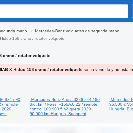
 segunda mano
Mercedes-Benz volquetes de segunda mano
Hiduo 158 crane / rotator volquete
 crane / rotator volquete
IAB X-Hiduo 158 crane / rotator volquete
se ha vendido y no está in
6 8×4 / 90
Mercedes-Benz Arocs 3236 8×4 / 90
Mercedes-
2 / remote
tho. km / Fassi F155A.0.22 / remote
96.500 €
Vo
e
2020
control
109.900 €
Volquete
2020
Hungría, Bu
pest
90.000 km
Hungría, Budapest