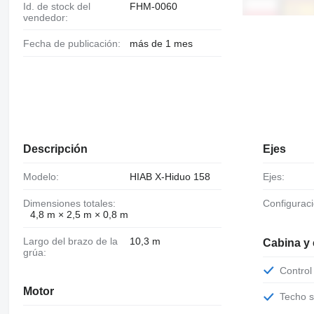
Id. de stock del
FHM-0060
vendedor:
Fecha de publicación:
más de 1 mes
Descripción
Ejes
Modelo:
HIAB X-Hiduo 158
Ejes:
Dimensiones totales:
Configurac
4,8 m × 2,5 m × 0,8 m
Largo del brazo de la
10,3 m
Cabina y
grúa:
Contro
Motor
Techo 