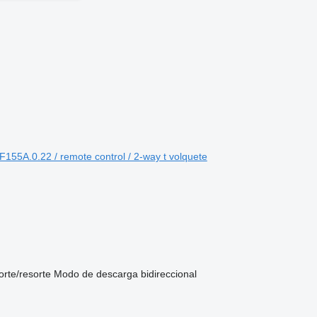
55A.0.22 / remote control / 2-way t volquete
orte/resorte
Modo de descarga
bidireccional