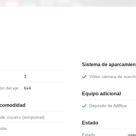
Sistema de aparcamient
3
Vídeo cámara de march
ión del eje:
6x4
Equipo adicional
 comodidad
Depósito de AdBlue
l de crucero (tempomat)
Estado
solar
Estado:
usa