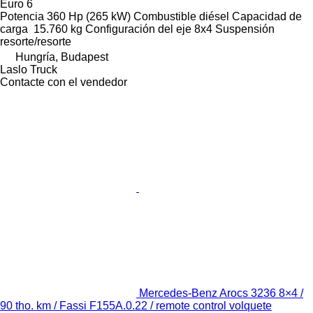
Euro 6
Potencia
360 Hp (265 kW)
Combustible
diésel
Capacidad de
carga
15.760 kg
Configuración del eje
8x4
Suspensión
resorte/resorte
Hungría, Budapest
Laslo Truck
Contacte con el vendedor
Mercedes-Benz Arocs 3236 8×4 /
90 tho. km / Fassi F155A.0.22 / remote control volquete