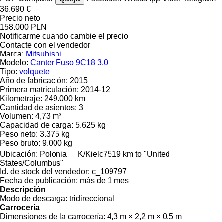
36.690 €
Precio neto
158.000 PLN
Notificarme cuando cambie el precio
Contacte con el vendedor
Marca:
Mitsubishi
Modelo:
Canter Fuso 9C18 3.0
Tipo:
volquete
Año de fabricación:
2015
Primera matriculación:
2014-12
Kilometraje:
249.000 km
Cantidad de asientos:
3
Volumen:
4,73 m³
Capacidad de carga:
5.625 kg
Peso neto:
3.375 kg
Peso bruto:
9.000 kg
Ubicación:
Polonia
K/Kielc
7519 km to "United
States/Columbus"
Id. de stock del vendedor:
c_109797
Fecha de publicación:
más de 1 mes
Descripción
Modo de descarga:
tridireccional
Carrocería
Dimensiones de la carrocería:
4,3 m × 2,2 m × 0,5 m