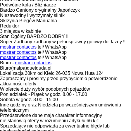
Podwójne koła / Bliźniacze
Bardzo Ceniony oryginalny Japończyk
Niezawodny i wytrzymały silnik
Skrzynia Biegów Manualna
Reduktor
3 miejsca w kabinie
Stan Ogólny BARDZO DOBRY !!!
Super Zadbany zadbany w pełni sprawny gotowy do Jazdy !!!
mostrar contactos
tel/ WhatsApp
mostrar contactos
tel/ WhatsApp
mostrar contactos
tel/ WhatsApp
Biuro -
mostrar contactos
Biuro(małpa)duetduda.pl
Lokalizacja 30km od Kielc 26-035 Nowa Huta 124
Zapraszamy i prosimy przed przybyciem o potwierdzenie
aktualności oferty
W ofercie duży wybór podobnych pojazdów
Poniedziałek - Piątek w godz. 8.00 - 17.00
Sobota w godz. 8.00 - 15.00
Inne godziny oraz Niedziela po wcześniejszym umówieniu
telefonicznym
Przedstawione dane maja charakter informacyjny
nie stanowią oferty w rozumieniu artykułu 66 k.c
Sprzedający nie odpowiada za ewentualne błędy lub