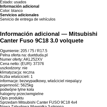
Estado:
usados
Información adicional
Color:
blanco
Servicios adicionales
Servicio de entrega de vehículos
Información adicional — Mitsubishi
Canter Fuso 9C18 3.0 volquete
Ogumienie: 205 / 75 / R17.5
Pełna oferta na: duetduda.pl
Numer oferty: AKL252XV
Cena netto: (EUR): 37376
uszkodzony: nie
klimatyzacja: reczna
liczba właścicieli: 1
informacje: bezwypadkowy, właściciel niepalący
pojemność: 5625kg
podwójne tylne koła
halogeny przeciwmgielne
Opis produktu
Sprzedam Mitsubishi Canter FUSO 9C18 4x4
Nowa Zabudowa Wywrotka 3-stronna