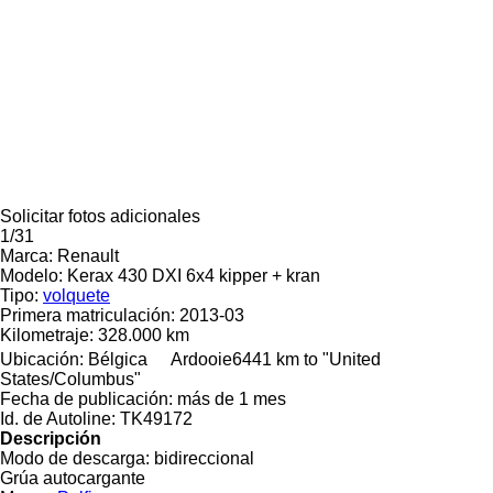
Solicitar fotos adicionales
1/31
Marca:
Renault
Modelo:
Kerax 430 DXI 6x4 kipper + kran
Tipo:
volquete
Primera matriculación:
2013-03
Kilometraje:
328.000 km
Ubicación:
Bélgica
Ardooie
6441 km to "United
States/Columbus"
Fecha de publicación:
más de 1 mes
Id. de Autoline:
TK49172
Descripción
Modo de descarga:
bidireccional
Grúa autocargante