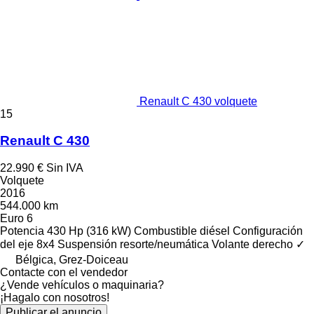
Renault C 430 volquete
15
Renault C 430
22.990 €
Sin IVA
Volquete
2016
544.000 km
Euro 6
Potencia
430 Hp (316 kW)
Combustible
diésel
Configuración
del eje
8x4
Suspensión
resorte/neumática
Volante derecho
✓
Bélgica, Grez-Doiceau
Contacte con el vendedor
¿Vende vehículos o maquinaria?
¡Hagalo con nosotros!
Publicar el anuncio