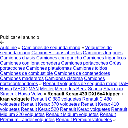
Publicar el anuncio
Autoline
»
Camiones de segunda mano
»
Volquetes de
segunda mano
Camiones cajas abiertas
Camiones furgones
Camiones chasis
Camiones con gancho
Camiones frigoríficos
Camiones con lona corredera
Camiones portacoches
Grúas
portacoches
Camiones plataformas
Camiones toldos
Camiones de combustible
Camiones de contenedores
Camiones madereros
Camiones cisterna
Camiones
portacontenedores
»
Renault volquetes de segunda mano
DAF
Howo
IVECO
MAN
Meiller
Mercedes-Benz
Scania
Shacman
Sinotruk Howo
Volvo
»
Renault Kerax 430 DXI 6x4 kipper +
kran volquete
Renault C 380 volquetes
Renault C 430
volquetes
Renault Kerax 370 volquetes
Renault Kerax 410
volquetes
Renault Kerax 520
Renault Kerax volquetes
Renault
Midlum 220 volquetes
Renault Midlum volquetes
Renault
Premium Lander volquetes
Renault Premium volquetes
»