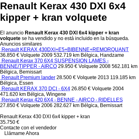
Renault Kerax 430 DXI 6x4
kipper + kran volquete
El anuncio
Renault Kerax 430 DXI 6x4 kipper + kran
volquete
se ha vendido y no está incluido en la búsqueda.
Anuncios similares
Renault KERAX 430DXI+E5+BIBENNE+REMORQUANT
36.850 €
Volquete
2009
532.719 km
Bélgica, Handzame
Renault Kerax 370 6X4 SUSPENSION LAMES -
BENNE/TIPPER - AIRCO
29.950 €
Volquete
2008
562.181 km
Bélgica, Bernissart
Renault Premium lander
28.500 €
Volquete
2013
119.185 km
Bélgica, Essen
Renault KERAX 370 DCI - 6X4
26.850 €
Volquete
2004
471.620 km
Bélgica, Wingene
Renault Kerax 420 6X4 - BENNE - AIRCO - RIDELLES
27.850 €
Volquete
2006
282.627 km
Bélgica, Bernissart
Renault Kerax 430 DXI 6x4 kipper + kran
35.750 €
Contacte con el vendedor
Llámame Ahora