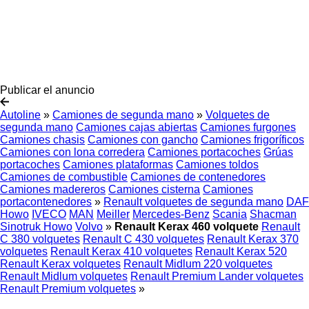
Publicar el anuncio
Autoline
»
Camiones de segunda mano
»
Volquetes de
segunda mano
Camiones cajas abiertas
Camiones furgones
Camiones chasis
Camiones con gancho
Camiones frigoríficos
Camiones con lona corredera
Camiones portacoches
Grúas
portacoches
Camiones plataformas
Camiones toldos
Camiones de combustible
Camiones de contenedores
Camiones madereros
Camiones cisterna
Camiones
portacontenedores
»
Renault volquetes de segunda mano
DAF
Howo
IVECO
MAN
Meiller
Mercedes-Benz
Scania
Shacman
Sinotruk Howo
Volvo
»
Renault Kerax 460 volquete
Renault
C 380 volquetes
Renault C 430 volquetes
Renault Kerax 370
volquetes
Renault Kerax 410 volquetes
Renault Kerax 520
Renault Kerax volquetes
Renault Midlum 220 volquetes
Renault Midlum volquetes
Renault Premium Lander volquetes
Renault Premium volquetes
»