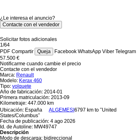
¿Le interesa el anuncio?
Contacte con el vendedor
Solicitar fotos adicionales
1/64
PDF
Compartir
Queja
Facebook
WhatsApp
Viber
Telegram
57.500 €
Notificarme cuando cambie el precio
Contacte con el vendedor
Marca:
Renault
Modelo:
Kerax 460
Tipo:
volquete
Año de fabricación:
2014-01
Primera matriculación:
2013-09
Kilometraje:
447.000 km
Ubicación:
España
ALGEMESI
6797 km to "United
States/Columbus"
Fecha de publicación:
4 ago 2026
Id. de Autoline:
MW49747
Descripción
Modo de descarga:
bidireccional