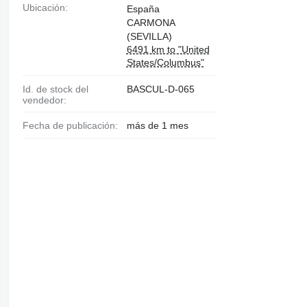
Ubicación:
España
CARMONA
(SEVILLA)
6491 km to "United
States/Columbus"
Id. de stock del
BASCUL-D-065
vendedor:
Fecha de publicación:
más de 1 mes