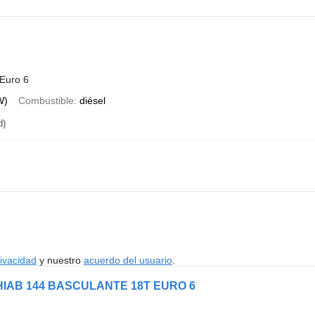
Euro 6
W)
Combustible
diésel
d)
rivacidad
y nuestro
acuerdo del usuario
.
 HIAB 144 BASCULANTE 18T EURO 6