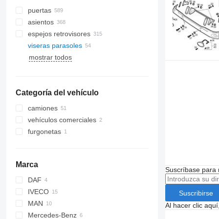
puertas
asientos
espejos retrovisores
viseras parasoles
lunas laterales
compresores de aires
acondicionados
mostrar todos
parabrisas
radiadores de aire acondicionado
lunas traseras
mangueras de aire acondicionado
Categoría del vehículo
aires acondicionados
camiones
vehículos comerciales
furgonetas
Marca
Suscríbase para 
DAF
IVECO
LF
Suscribirse
MAN
XF
EuroCargo
Al hacer clic aq
Mercedes-Benz
Eurotech
F90