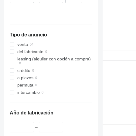
Bélgica
Dinamarca
mostrar todos
Tipo de anuncio
venta
del fabricante
leasing (alquiler con opción a compra)
crédito
a plazos
permuta
intercambio
Año de fabricación
–