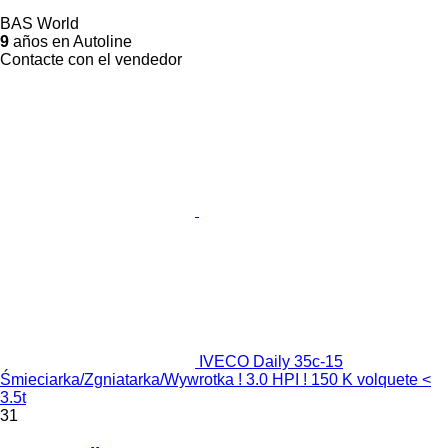
BAS World
9
años en Autoline
Contacte con el vendedor
IVECO Daily 35c-15
Śmieciarka/Zgniatarka/Wywrotka ! 3.0 HPI ! 150 K volquete <
3.5t
31