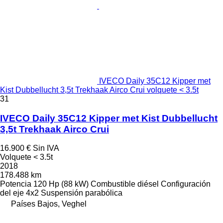
IVECO Daily 35C12 Kipper met
Kist Dubbellucht 3,5t Trekhaak Airco Crui volquete < 3.5t
31
IVECO Daily 35C12 Kipper met Kist Dubbellucht
3,5t Trekhaak Airco Crui
16.900 €
Sin IVA
Volquete < 3.5t
2018
178.488 km
Potencia
120 Hp (88 kW)
Combustible
diésel
Configuración
del eje
4x2
Suspensión
parabólica
Países Bajos, Veghel