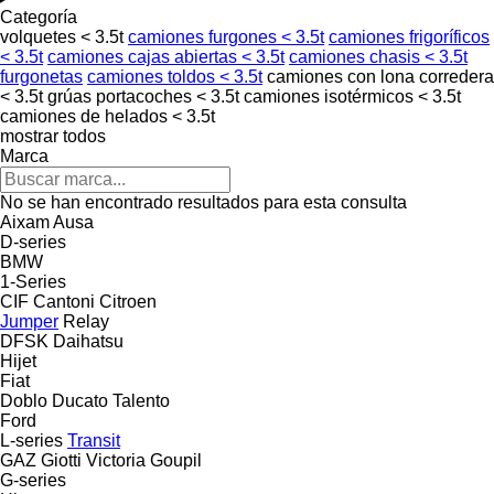
Categoría
volquetes < 3.5t
camiones furgones < 3.5t
camiones frigoríficos
< 3.5t
camiones cajas abiertas < 3.5t
camiones chasis < 3.5t
furgonetas
camiones toldos < 3.5t
camiones con lona corredera
< 3.5t
grúas portacoches < 3.5t
camiones isotérmicos < 3.5t
camiones de helados < 3.5t
mostrar todos
Marca
No se han encontrado resultados para esta consulta
Aixam
Ausa
D-series
BMW
1-Series
CIF
Cantoni
Citroen
Jumper
Relay
DFSK
Daihatsu
Hijet
Fiat
Doblo
Ducato
Talento
Ford
L-series
Transit
GAZ
Giotti Victoria
Goupil
G-series