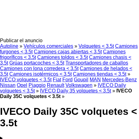
Publicar el anuncio
Autoline
»
Vehículos comerciales
»
Volquetes < 3.5t
Camiones
furgones < 3.5t
Camiones cajas abiertas < 3.5t
Camiones
frigoríficos < 3.5t
Camiones toldos < 3.5t
Camiones chasis <
3.5t
Grúas portacoches < 3.5t
Transportadores de caballos
Camiones con lona corredera < 3.5t
Camiones de helados <
3.5t
Camiones isotérmicos < 3.5t
Camiones tiendas < 3.5t
»
IVECO volquetes < 3.5t
Fiat
Ford
Goupil
MAN
Mercedes-Benz
Nissan
Opel
Piaggio
Renault
Volkswagen
»
IVECO Daily
volquetes < 3.5t
»
IVECO Daily 35 volquetes < 3.5t
»
IVECO
Daily 35C volquetes < 3.5t
»
IVECO Daily 35C volquetes <
3.5t