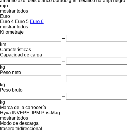
amarillo
azul
beis
blanco
dorado
gris
metálico
naranja
negro
rojo
mostrar todos
Euro
Euro 4
Euro 5
Euro 6
mostrar todos
Kilometraje
–
km
Características
Capacidad de carga
–
kg
Peso neto
–
kg
Peso bruto
–
kg
Marca de la carrocería
Hyva
INVEPE
JPM
Pris-Mag
mostrar todos
Modo de descarga
trasero
tridireccional