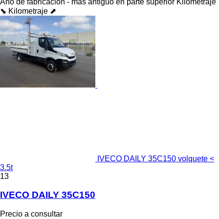
Año de fabricación - más antiguo en parte superior
Kilometraje
⬊
Kilometraje ⬈
IVECO DAILY 35C150 volquete <
3.5t
13
IVECO DAILY 35C150
Precio a consultar