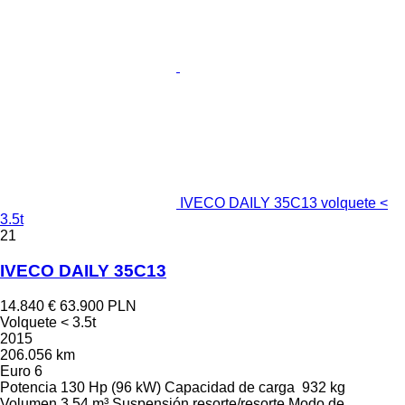
IVECO DAILY 35C13 volquete <
3.5t
21
IVECO DAILY 35C13
14.840 €
63.900 PLN
Volquete < 3.5t
2015
206.056 km
Euro 6
Potencia
130 Hp (96 kW)
Capacidad de carga
932 kg
Volumen
3,54 m³
Suspensión
resorte/resorte
Modo de