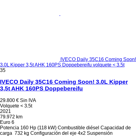
IVECO Daily 35C16 Coming Soon!
3.0L Kipper 3,5t AHK 160PS Doppebereifu volquete < 3.5t
35
IVECO Daily 35C16 Coming Soon! 3.0L Kipper
3,5t AHK 160PS Doppebereifu
29.800 €
Sin IVA
Volquete < 3.5t
2021
79.972 km
Euro 6
Potencia
160 Hp (118 kW)
Combustible
diésel
Capacidad de
carga
732 kg
Configuración del eje
4x2
Suspensión