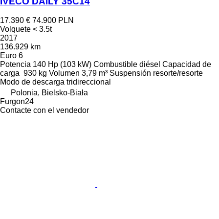
IVECO DAILY 35C14
17.390 €
74.900 PLN
Volquete < 3.5t
2017
136.929 km
Euro 6
Potencia
140 Hp (103 kW)
Combustible
diésel
Capacidad de
carga
930 kg
Volumen
3,79 m³
Suspensión
resorte/resorte
Modo de descarga
tridireccional
Polonia, Bielsko-Biała
Furgon24
Contacte con el vendedor