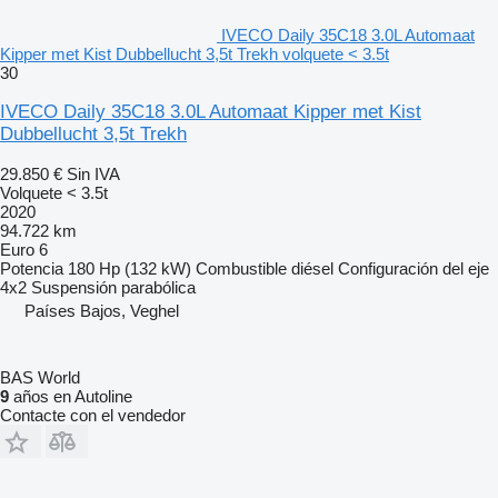
IVECO Daily 35C18 3.0L Automaat
Kipper met Kist Dubbellucht 3,5t Trekh volquete < 3.5t
30
IVECO Daily 35C18 3.0L Automaat Kipper met Kist
Dubbellucht 3,5t Trekh
29.850 €
Sin IVA
Volquete < 3.5t
2020
94.722 km
Euro 6
Potencia
180 Hp (132 kW)
Combustible
diésel
Configuración del eje
4x2
Suspensión
parabólica
Países Bajos, Veghel
BAS World
9
años en Autoline
Contacte con el vendedor