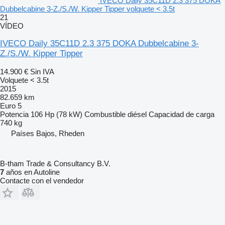
IVECO Daily 35C11D 2.3 375 DOKA
Dubbelcabine 3-Z./S./W. Kipper Tipper volquete < 3.5t
21
VÍDEO
IVECO Daily 35C11D 2.3 375 DOKA Dubbelcabine 3-
Z./S./W. Kipper Tipper
14.900 €
Sin IVA
Volquete < 3.5t
2015
82.659 km
Euro 5
Potencia
106 Hp (78 kW)
Combustible
diésel
Capacidad de carga
740 kg
Países Bajos, Rheden
B-tham Trade & Consultancy B.V.
7
años en Autoline
Contacte con el vendedor