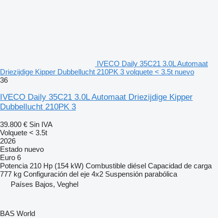
IVECO Daily 35C21 3.0L Automaat
Driezijdige Kipper Dubbellucht 210PK 3 volquete < 3.5t nuevo
36
IVECO Daily 35C21 3.0L Automaat Driezijdige Kipper
Dubbellucht 210PK 3
39.800 €
Sin IVA
Volquete < 3.5t
2026
Estado
nuevo
Euro 6
Potencia
210 Hp (154 kW)
Combustible
diésel
Capacidad de carga
777 kg
Configuración del eje
4x2
Suspensión
parabólica
Países Bajos, Veghel
BAS World