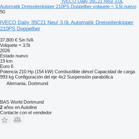
IVECO Daily 35C21 Neu! 3.0L
Automatik Dreiseitenkipper 210PS Doppelber volquete < 3.5t nuevo
50
IVECO Daily 35C21 Neu! 3.0L Automatik Dreiseitenkipper
210PS Doppelber
37.800 €
Sin IVA
Volquete < 3.5t
2026
Estado
nuevo
19 km
Euro 6
Potencia
210 Hp (154 kW)
Combustible
diésel
Capacidad de carga
993 kg
Configuración del eje
4x2
Suspensión
parabólica
Alemania, Dortmund
BAS World Dortmund
2
años en Autoline
Contacte con el vendedor