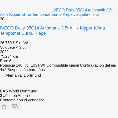
IVECO Daily 35C14 Automatik 3,5t
AHK Kipper Klima Tempomat Euro6 Kiepe volquete < 3.5t
30
IVECO Daily 35C14 Automatik 3,5t AHK Kipper Klima
Tempomat Euro6 Kiepe
26.750 €
Sin IVA
Volquete < 3.5t
2022
79.234 km
Euro 6
Potencia
140 Hp (103 kW)
Combustible
diésel
Configuración del eje
4x2
Suspensión
parabólica
Alemania, Dortmund
BAS World Dortmund
2
años en Autoline
Contacte con el vendedor