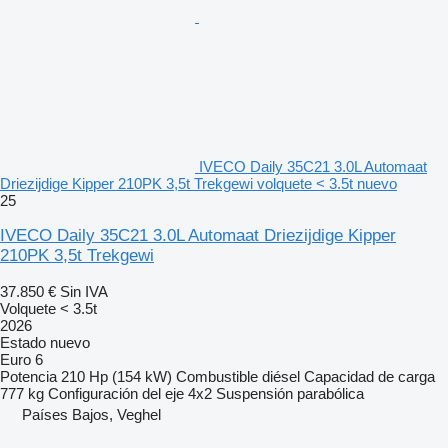
IVECO Daily 35C21 3.0L Automaat
Driezijdige Kipper 210PK 3,5t Trekgewi volquete < 3.5t nuevo
25
IVECO Daily 35C21 3.0L Automaat Driezijdige Kipper
210PK 3,5t Trekgewi
37.850 €
Sin IVA
Volquete < 3.5t
2026
Estado
nuevo
Euro 6
Potencia
210 Hp (154 kW)
Combustible
diésel
Capacidad de carga
777 kg
Configuración del eje
4x2
Suspensión
parabólica
Países Bajos, Veghel