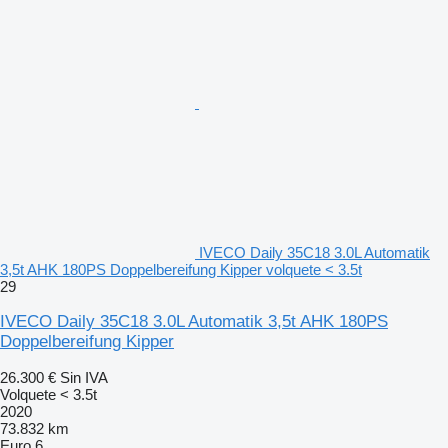
IVECO Daily 35C18 3.0L Automatik
3,5t AHK 180PS Doppelbereifung Kipper volquete < 3.5t
29
IVECO Daily 35C18 3.0L Automatik 3,5t AHK 180PS
Doppelbereifung Kipper
26.300 €
Sin IVA
Volquete < 3.5t
2020
73.832 km
Euro 6