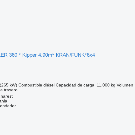
R 360 * Kipper 4,90m* KRAN/FUNK*6x4
(265 kW)
Combustible
diésel
Capacidad de carga
11.000 kg
Volumen
ga
trasero
harest
ania
vendedor