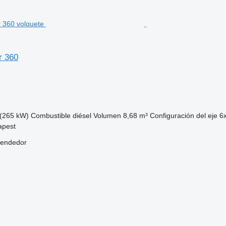
r 360
(265 kW)
Combustible
diésel
Volumen
8,68 m³
Configuración del eje
6
apest
vendedor