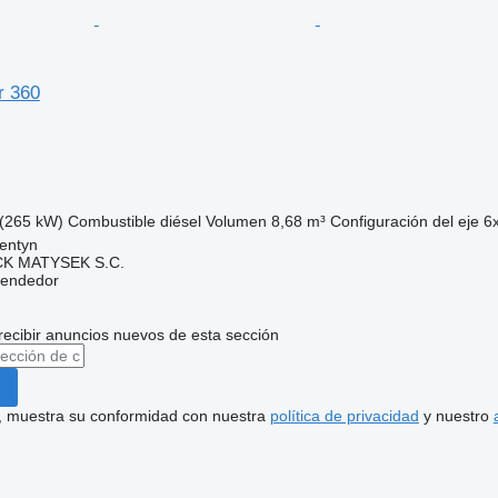
r 360
(265 kW)
Combustible
diésel
Volumen
8,68 m³
Configuración del eje
6
entyn
K MATYSEK S.C.
vendedor
recibir anuncios nuevos de esta sección
uí, muestra su conformidad con nuestra
política de privacidad
y nuestro