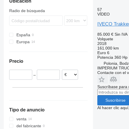
Ubicación
VM
Stralis 560
Trakker 360
X-Way 480
EuroCargo ML160
57
Radio de búsqueda
Trakker 380
X-Way 570
EuroCargo ML180
VÍDEO
Trakker 410
IVECO Trakke
Trakker 420
Trakker 440
85.000 €
Sin IVA
España
Volquete
Trakker 450
Europa
2018
Trakker 500
161.000 km
Polonia
Euro 6
Rumanía
Potencia
360 Hp 
Precio
Hungría
Polonia, Bodz
IMPERIUM TRUC
Francia
Contacte con el 
–
Países Bajos
Suscríbase para 
Suscribirse
Al hacer clic aq
Tipo de anuncio
venta
del fabricante