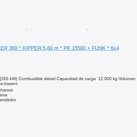
R 360 * KIPPER 5,60 m * PK 15500 + FUNK * 6x4
(265 kW)
Combustible
diésel
Capacidad de carga
12.000 kg
Volumen
ga
trasero
harest
ania
vendedor