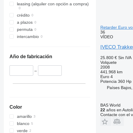
leasing (alquiler con opción a compra)
crédito
a plazos
Retarder Euro vo
permuta
36
intercambio
VÍDEO
IVECO Trakker
Año de fabricación
25.800 €
Sin IVA
Volquete
2008
–
441.968 km
Euro 4
Potencia
360 Hp 
Países Bajos,
BAS World
Color
22
años en Autol
Contacte con el 
amarillo
blanco
verde