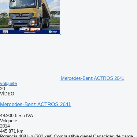
Mercedes-Benz ACTROS 2641
volquete
20
VÍDEO
Mercedes-Benz ACTROS 2641
49.900 €
Sin IVA
Volquete
2014
445.871 km
Potencia
408 Hp (300 kW)
Combustible
diésel
Capacidad de carga