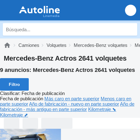
Camiones
Volquetes
Mercedes-Benz volquetes
Me
Mercedes-Benz Actros 2641 volquetes
9 anuncios:
Mercedes-Benz Actros 2641 volquetes
Filtro
Clasificar
:
Fecha de publicación
Fecha de publicación
Más caro en parte superior
Menos caro en
parte superior
Año de fabricación - nuevo en parte superior
Año de
fabricación - más antiguo en parte superior
Kilometraje ⬊
Kilometraje ⬈