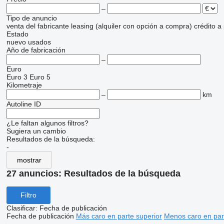
–
Tipo de anuncio
venta
del fabricante
leasing (alquiler con opción a compra)
crédito
a
Estado
nuevo
usados
Año de fabricación
–
Euro
Euro 3
Euro 5
Kilometraje
–
km
Autoline ID
¿Le faltan algunos filtros?
Sugiera un cambio
Resultados de la búsqueda:
-
mostrar
27 anuncios:
Resultados de la búsqueda
Filtro
Clasificar
:
Fecha de publicación
Fecha de publicación
Más caro en parte superior
Menos caro en par