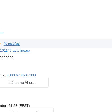
o
os
46 reseñas
101143.autoline.ua
vendedor
trar
+380 67 459 7009
Llámame Ahora
dedor: 21:23 (EEST)