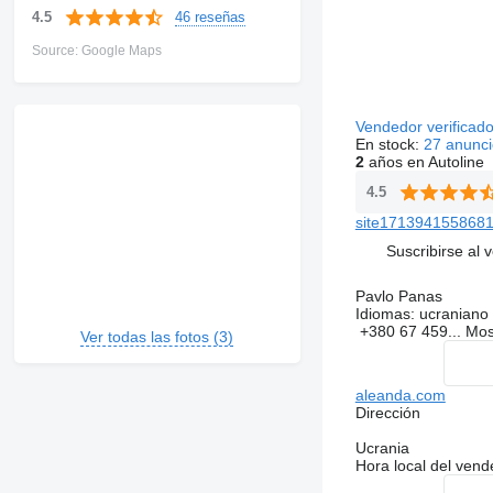
46 reseñas
4.5
Source: Google Maps
Vendedor verificad
En stock:
27 anunci
2
años en Autoline
4.5
site1713941558681
Suscribirse al 
Pavlo Panas
Idiomas:
ucraniano
+380 67 459...
Mos
Ver todas las fotos (3)
aleanda.com
Dirección
Ucrania
Hora local del ven