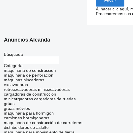
Al hacer clic aquí,
Procesaremos sus da
Anuncios Aleanda
Búsqueda
Categoría
maquinaria de construcción
maquinaria de perforación
máquinas hincadoras
excavadoras
retroexcavadoras
miniexcavadoras
cargadoras de construcción
minicargadoras
cargadoras de ruedas
grúas
grúas móviles
maquinaria para hormigón
camiones hormigoneras
maquinaria de construcción de carreteras
distribuidores de asfalto
maquinaria para movimiento de tierra