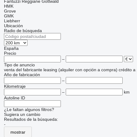
Fantuzzi Reggiane
Gottwald
HMK
Grove
GMK
Liebherr
Ubicación
Radio de búsqueda
España
Precio
–
Tipo de anuncio
venta
del fabricante
leasing (alquiler con opción a compra)
crédito
a
Año de fabricación
–
Kilometraje
–
km
Autoline ID
¿Le faltan algunos filtros?
Sugiera un cambio
Resultados de la búsqueda:
-
mostrar