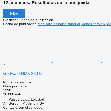
12 anuncios:
Resultados de la búsqueda
Filtro
Clasificar
:
Fecha de publicación
Fecha de publicación
Más caro en parte superior
Menos caro en par
7
Gottwald HMK 280 E
Precio a consultar
Grúa portuaria
1998
26.000 m/h
Países Bajos, Lelystad
Amsterdam Machinery BV
Contacte con el vendedor