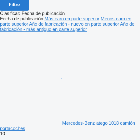
Filtro
Clasificar
:
Fecha de publicación
Fecha de publicación
Más caro en parte superior
Menos caro en
parte superior
Año de fabricación - nuevo en parte superior
Año de
fabricación - más antiguo en parte superior
Mercedes-Benz atego 1018 camión
portacoches
10