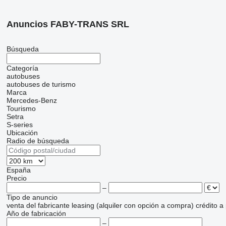
Anuncios FABY-TRANS SRL
Búsqueda
Categoría
autobuses
autobuses de turismo
Marca
Mercedes-Benz
Tourismo
Setra
S-series
Ubicación
Radio de búsqueda
España
Precio
–
Tipo de anuncio
venta
del fabricante
leasing (alquiler con opción a compra)
crédito
a
Año de fabricación
–