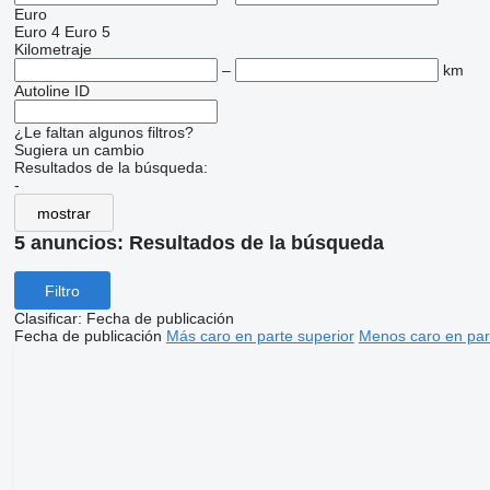
Euro
Euro 4
Euro 5
Kilometraje
–
km
Autoline ID
¿Le faltan algunos filtros?
Sugiera un cambio
Resultados de la búsqueda:
-
mostrar
5 anuncios:
Resultados de la búsqueda
Filtro
Clasificar
:
Fecha de publicación
Fecha de publicación
Más caro en parte superior
Menos caro en par