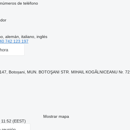
números de teléfono
edor
, alemán, italiano, inglés
40 742 123 197
hora
0147, Botoșani, MUN. BOTOŞANI STR. MIHAIL KOGĂLNICEANU Nr. 72
Mostrar mapa
: 11:52 (EEST)
a reunión