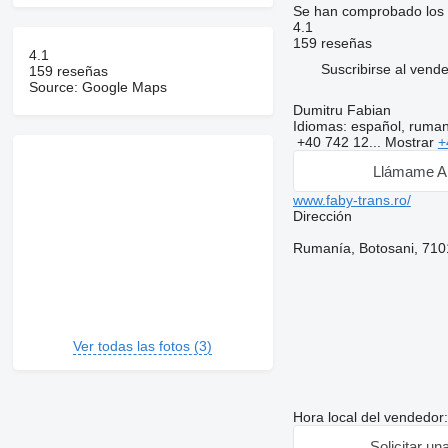
Se han comprobado los 
4.1
159 reseñas
4.1
Suscribirse al vend
159 reseñas
Source: Google Maps
Dumitru Fabian
Idiomas:
español, rumano
+40 742 12...
Mostrar
+
Llámame A
www.faby-trans.ro/
Dirección
Rumanía, Botosani, 71
Ver todas las fotos (3)
Hora local del vendedor
Solicitar un