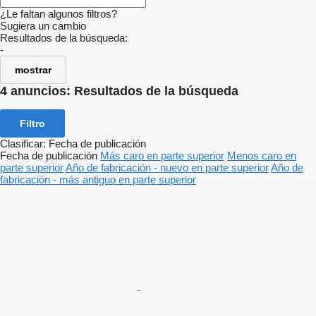
¿Le faltan algunos filtros?
Sugiera un cambio
Resultados de la búsqueda:
-
mostrar
4 anuncios:
Resultados de la búsqueda
Filtro
Clasificar
:
Fecha de publicación
Fecha de publicación
Más caro en parte superior
Menos caro en
parte superior
Año de fabricación - nuevo en parte superior
Año de
fabricación - más antiguo en parte superior