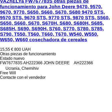
VAZhELYa FW767783S otras piezas de
funcionamiento para John Deere 9470, 9570,
9670, 9770, S650, S660, S670, S680 9470 STS,
9570 STS, 9670 STS, 9770 STS, 9870 STS, S560,
S650, S660, S670, S670H, S680, S680H, S685,
S685H, S690, S690H, S760, S770, S780, S785,
S790, T550, T560, T660, T670, W540, W550,
W650, W660 cosechadora de cereales
15,55 €
800 UAH
Otras piezas de funcionamiento
Estado
nuevo
FW767783S AH222366 JOHN DEERE AH222366
Ucrania, Chernihiv
Free Will
Contacte con el vendedor