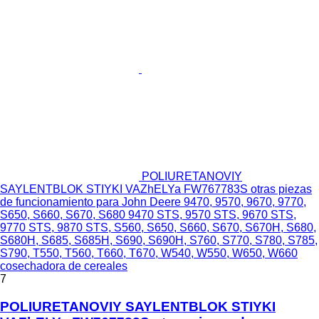
POLIURETANOVIY
SAYLENTBLOK STIYKI VAZhELYa FW767783S otras piezas
de funcionamiento para John Deere 9470, 9570, 9670, 9770,
S650, S660, S670, S680 9470 STS, 9570 STS, 9670 STS,
9770 STS, 9870 STS, S560, S650, S660, S670, S670H, S680,
S680H, S685, S685H, S690, S690H, S760, S770, S780, S785,
S790, T550, T560, T660, T670, W540, W550, W650, W660
cosechadora de cereales
7
POLIURETANOVIY SAYLENTBLOK STIYKI