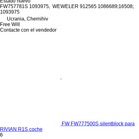
Estado
nuevo
FW757781S 1093975, WEWELER 912565 1086689;16508;
1093975
Ucrania, Chernihiv
Free Will
Contacte con el vendedor
FW FW777500S silentblock para
RIVIAN R1S coche
6