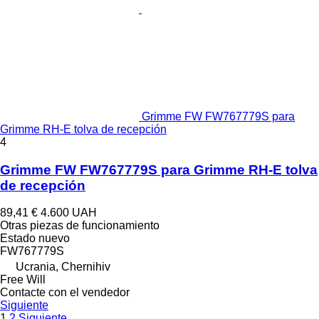
Grimme FW FW767779S para
Grimme RH-E tolva de recepción
4
Grimme FW FW767779S para Grimme RH-E tolva
de recepción
89,41 €
4.600 UAH
Otras piezas de funcionamiento
Estado
nuevo
FW767779S
Ucrania, Chernihiv
Free Will
Contacte con el vendedor
Siguiente
1
2
Siguiente