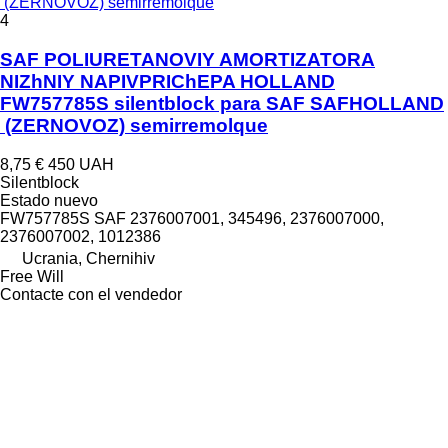
(ZERNOVOZ) semirremolque
4
SAF POLIURETANOVIY AMORTIZATORA
NIZhNIY NAPIVPRIChEPA HOLLAND
FW757785S silentblock para SAF SAFHOLLAND
(ZERNOVOZ) semirremolque
8,75 €
450 UAH
Silentblock
Estado
nuevo
FW757785S SAF 2376007001, 345496, 2376007000,
2376007002, 1012386
Ucrania, Chernihiv
Free Will
Contacte con el vendedor