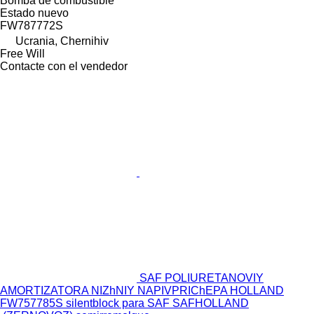
Bomba de combustible
Estado
nuevo
FW787772S
Ucrania, Chernihiv
Free Will
Contacte con el vendedor
SAF POLIURETANOVIY
AMORTIZATORA NIZhNIY NAPIVPRIChEPA HOLLAND
FW757785S silentblock para SAF SAFHOLLAND