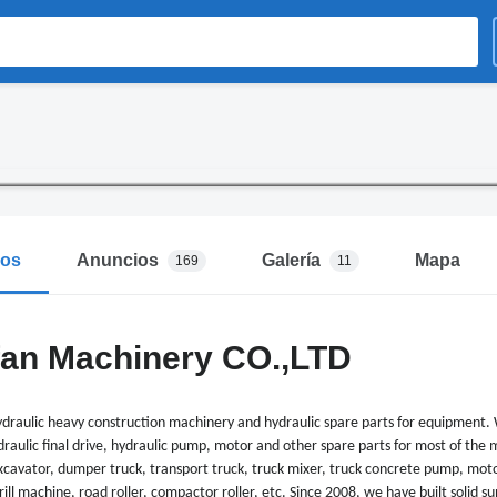
mos
Anuncios
Galería
Mapa
169
11
fan Machinery CO.,LTD
ydraulic heavy construction machinery and hydraulic spare parts for equipment. 
draulic final drive, hydraulic pump, motor and other spare parts for most of the m
xcavator, dumper truck, transport truck, truck mixer, truck concrete pump, moto
ill machine, road roller, compactor roller, etc. Since 2008, we have built solid su