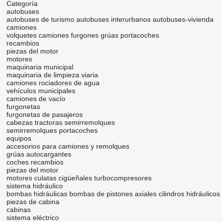
Categoría
autobuses
autobuses de turismo
autobuses interurbanos
autobuses-vivienda
camiones
volquetes
camiones furgones
grúas portacoches
recambios
piezas del motor
motores
maquinaria municipal
maquinaria de limpieza viaria
camiones rociadores de agua
vehículos municipales
camiones de vacío
furgonetas
furgonetas de pasajeros
cabezas tractoras
semirremolques
semirremolques portacoches
equipos
accesorios para camiones y remolques
grúas autocargantes
coches
recambios
piezas del motor
motores
culatas
cigüeñales
turbocompresores
sistema hidráulico
bombas hidráulicas
bombas de pistones axiales
cilindros hidráulicos
piezas de cabina
cabinas
sistema eléctrico