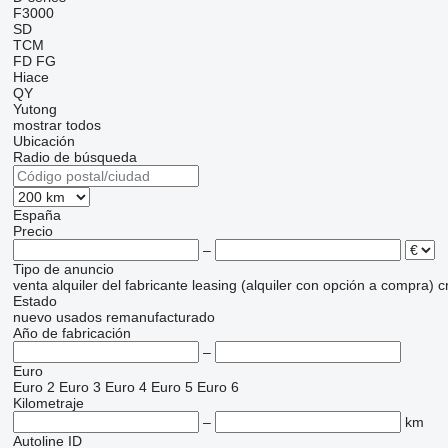
F3000
SD
TCM
FD
FG
Hiace
QY
Yutong
mostrar todos
Ubicación
Radio de búsqueda
España
Precio
–
Tipo de anuncio
venta
alquiler
del fabricante
leasing (alquiler con opción a compra)
c
Estado
nuevo
usados
remanufacturado
Año de fabricación
–
Euro
Euro 2
Euro 3
Euro 4
Euro 5
Euro 6
Kilometraje
–
km
Autoline ID