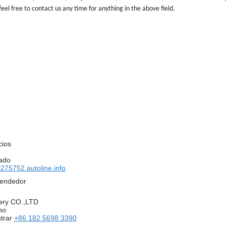
eel free to contact us any time for anything in the above field.
o
cios
ado
75752.autoline.info
vendedor
ery CO.,LTD
no
trar
+86 182 5698 3390