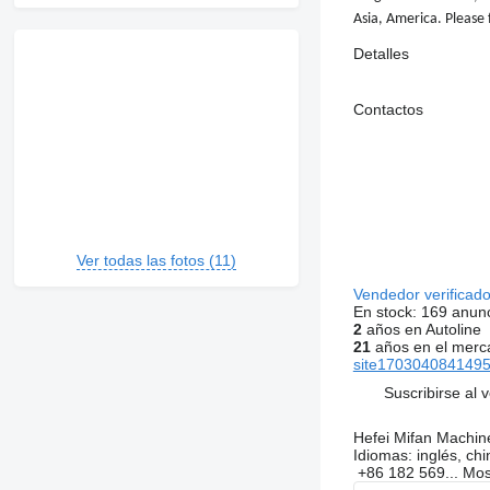
Asia, America. Please f
Detalles
Contactos
Ver todas las fotos (11)
Vendedor verificad
En stock:
169 anun
2
años en Autoline
21
años en el merc
site17030408414952
Suscribirse al 
Hefei Mifan Machin
Idiomas:
inglés, chi
+86 182 569...
Mos