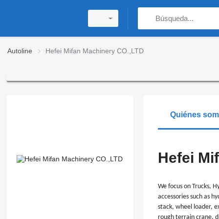
Autoline
Hefei Mifan Machinery CO.,LTD
Quiénes so
Hefei Mi
We focus on Trucks, H
accessories such as hy
stack, wheel loader, e
rough terrain crane, dr