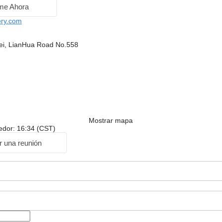
me Ahora
ry.com
ei, LianHua Road No.558
Mostrar mapa
edor: 16:34 (CST)
ar una reunión