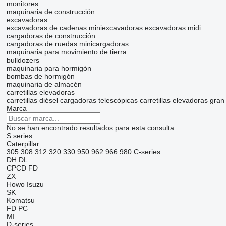
monitores
maquinaria de construcción
excavadoras
excavadoras de cadenas
miniexcavadoras
excavadoras midi
cargadoras de construcción
cargadoras de ruedas
minicargadoras
maquinaria para movimiento de tierra
bulldozers
maquinaria para hormigón
bombas de hormigón
maquinaria de almacén
carretillas elevadoras
carretillas diésel
cargadoras telescópicas
carretillas elevadoras gran
Marca
No se han encontrado resultados para esta consulta
S series
Caterpillar
305
308
312
320
330
950
962
966
980
C-series
DH
DL
CPCD
FD
ZX
Howo
Isuzu
SK
Komatsu
FD
PC
MI
D-series