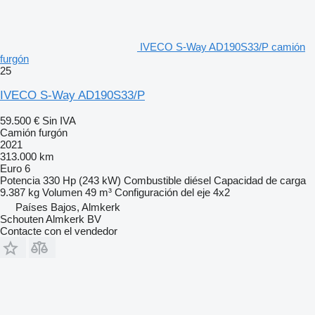
IVECO S-Way AD190S33/P camión
furgón
25
IVECO S-Way AD190S33/P
59.500 €
Sin IVA
Camión furgón
2021
313.000 km
Euro 6
Potencia
330 Hp (243 kW)
Combustible
diésel
Capacidad de carga
9.387 kg
Volumen
49 m³
Configuración del eje
4x2
Países Bajos, Almkerk
Schouten Almkerk BV
Contacte con el vendedor