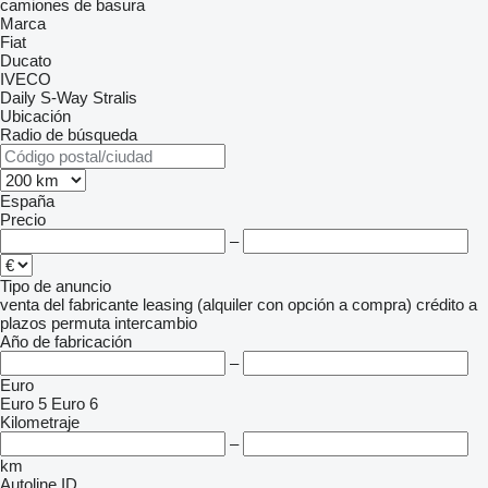
camiones de basura
Marca
Fiat
Ducato
IVECO
Daily
S-Way
Stralis
Ubicación
Radio de búsqueda
España
Precio
–
Tipo de anuncio
venta
del fabricante
leasing (alquiler con opción a compra)
crédito
a
plazos
permuta
intercambio
Año de fabricación
–
Euro
Euro 5
Euro 6
Kilometraje
–
km
Autoline ID