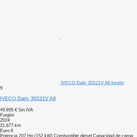
IVECO Daily 35S21V A8 furgón
9
IVECO Daily 35S21V A8
49.895 €
Sin IVA
Furgón
2024
21.677 km
Euro 6
Potencia
207 Hp (152 kW)
Combustible
diésel
Capacidad de carga