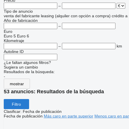
Precio
–
Tipo de anuncio
venta
del fabricante
leasing (alquiler con opción a compra)
crédito
a
Año de fabricación
–
Euro
Euro 5
Euro 6
Kilometraje
–
km
Autoline ID
¿Le faltan algunos filtros?
Sugiera un cambio
Resultados de la búsqueda:
-
mostrar
53 anuncios:
Resultados de la búsqueda
Filtro
Clasificar
:
Fecha de publicación
Fecha de publicación
Más caro en parte superior
Menos caro en par