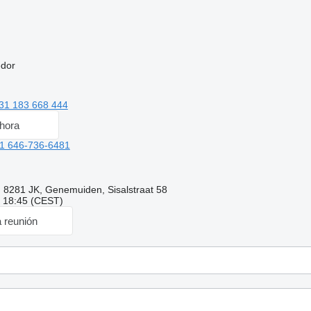
edor
31 183 668 444
hora
1 646-736-6481
l, 8281 JK, Genemuiden, Sisalstraat 58
: 18:45 (CEST)
a reunión