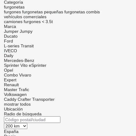
Categoría
furgonetas
furgones
furgonetas pequeñas
furgonetas combis
vehículos comerciales
camiones furgones < 3.5t
Marca
Jumper
Jumpy
Ducato
Ford
L-series
Transit
IVECO
Daily
Mercedes-Benz
Sprinter
Vito
eSprinter
Opel
Combo
Vivaro
Expert
Renault
Master
Trafic
Volkswagen
Caddy
Crafter
Transporter
mostrar todos
Ubicación
Radio de búsqueda
España