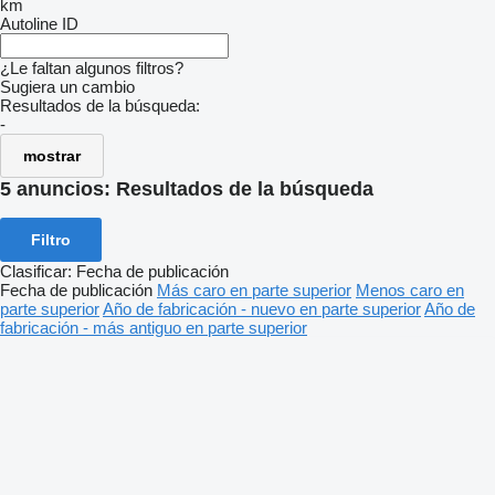
km
Autoline ID
¿Le faltan algunos filtros?
Sugiera un cambio
Resultados de la búsqueda:
-
mostrar
5 anuncios:
Resultados de la búsqueda
Filtro
Clasificar
:
Fecha de publicación
Fecha de publicación
Más caro en parte superior
Menos caro en
parte superior
Año de fabricación - nuevo en parte superior
Año de
fabricación - más antiguo en parte superior