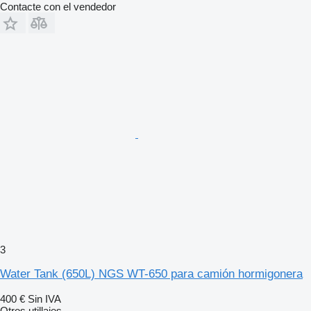
Contacte con el vendedor
3
Water Tank (650L) NGS WT-650 para camión hormigonera
400 €
Sin IVA
Otros utillajes