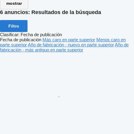
mostrar
6 anuncios:
Resultados de la búsqueda
Filtro
Clasificar
:
Fecha de publicación
Fecha de publicación
Más caro en parte superior
Menos caro en
parte superior
Año de fabricación - nuevo en parte superior
Año de
fabricación - más antiguo en parte superior