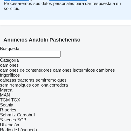
Procesaremos sus datos personales para dar respuesta a su
solicitud.
Anuncios Anatolii Pashchenko
Búsqueda
Categoría
camiones
camiones de contenedores
camiones isotérmicos
camiones
frigoríficos
cabezas tractoras
semirremolques
semirremolques con lona corredera
Marca
MAN
TGM
TGX
Scania
R-series
Schmitz Cargobull
S-series
SCB
Ubicación
Radio de búsqueda