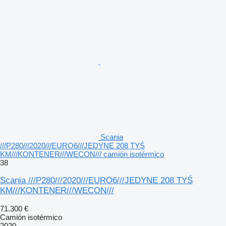
Scania
///P280///2020///EURO6///JEDYNE 208 TYŚ
KM///KONTENER///WECON/// camión isotérmico
38
Scania ///P280///2020///EURO6///JEDYNE 208 TYŚ
KM///KONTENER///WECON///
71.300 €
Camión isotérmico
2020