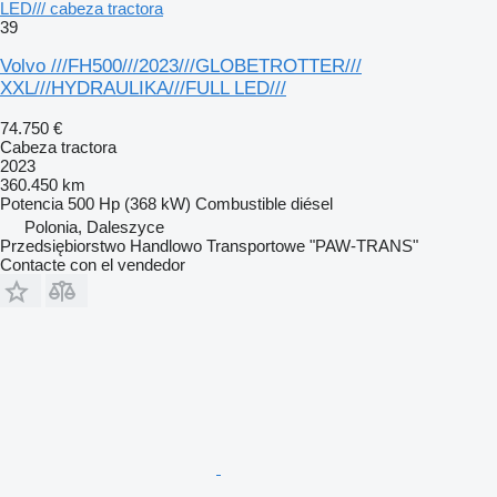
LED/// cabeza tractora
39
Volvo ///FH500///2023///GLOBETROTTER///
XXL///HYDRAULIKA///FULL LED///
74.750 €
Cabeza tractora
2023
360.450 km
Potencia
500 Hp (368 kW)
Combustible
diésel
Polonia, Daleszyce
Przedsiębiorstwo Handlowo Transportowe "PAW-TRANS"
Contacte con el vendedor