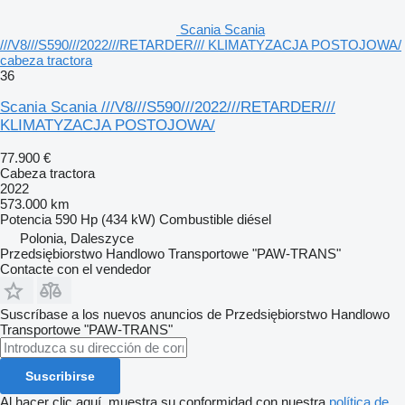
Scania Scania
///V8///S590///2022///RETARDER/// KLIMATYZACJA POSTOJOWA/
cabeza tractora
36
Scania Scania ///V8///S590///2022///RETARDER///
KLIMATYZACJA POSTOJOWA/
77.900 €
Cabeza tractora
2022
573.000 km
Potencia
590 Hp (434 kW)
Combustible
diésel
Polonia, Daleszyce
Przedsiębiorstwo Handlowo Transportowe "PAW-TRANS"
Contacte con el vendedor
Suscríbase a los nuevos anuncios de Przedsiębiorstwo Handlowo
Transportowe "PAW-TRANS"
Suscribirse
Al hacer clic aquí, muestra su conformidad con nuestra
política de