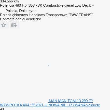
334.566 km
Potencia
480 Hp (353 kW)
Combustible
diésel
Low Deck
✓
Polonia, Daleszyce
Przedsiębiorstwo Handlowo Transportowe "PAW-TRANS"
Contacte con el vendedor
MAN MAN TGM 13.290 ///*
WYWROTKA 4X4 */// 2021 /// NOWA NIE UŻYWANA volquete
43