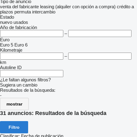
Tipo de anuncio
venta
del fabricante
leasing (alquiler con opción a compra)
crédito
a
plazos
permuta
intercambio
Estado
nuevo
usados
Año de fabricación
–
Euro
Euro 5
Euro 6
Kilometraje
–
km
Autoline ID
¿Le faltan algunos filtros?
Sugiera un cambio
Resultados de la búsqueda:
-
mostrar
31 anuncios:
Resultados de la búsqueda
Filtro
Clasificar
:
Fecha de publicación