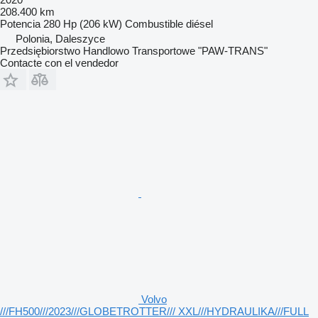
208.400 km
Potencia
280 Hp (206 kW)
Combustible
diésel
Polonia, Daleszyce
Przedsiębiorstwo Handlowo Transportowe "PAW-TRANS"
Contacte con el vendedor
Volvo
///FH500///2023///GLOBETROTTER/// XXL///HYDRAULIKA///FULL