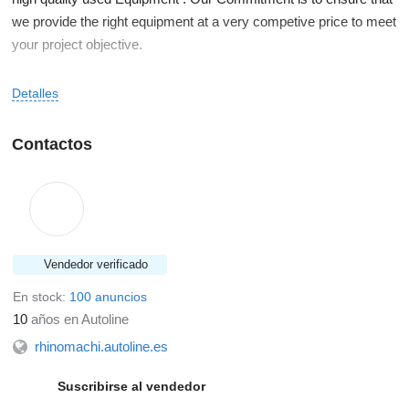
we provide the right equipment at a very competive price to meet
your project objective.
Your business is very important to us and we appreciate it!
Detalles
Contactos
Vendedor verificado
En stock:
100 anuncios
10
años en Autoline
rhinomachi.autoline.es
Suscribirse al vendedor