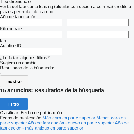
Tipo de anuncio
venta
del fabricante
leasing (alquiler con opción a compra)
crédito
a
plazos
permuta
intercambio
Año de fabricación
–
Kilometraje
–
km
Autoline ID
¿Le faltan algunos filtros?
Sugiera un cambio
Resultados de la búsqueda:
-
mostrar
15 anuncios:
Resultados de la búsqueda
Filtro
Clasificar
:
Fecha de publicación
Fecha de publicación
Más caro en parte superior
Menos caro en
parte superior
Año de fabricación - nuevo en parte superior
Año de
fabricación - más antiguo en parte superior