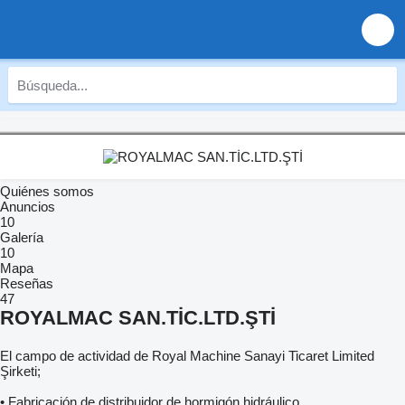
Quiénes somos
Anuncios
10
Galería
10
Mapa
Reseñas
47
ROYALMAC SAN.TİC.LTD.ŞTİ
El campo de actividad de Royal Machine Sanayi Ticaret Limited
Şirketi;
• Fabricación de distribuidor de hormigón hidráulico