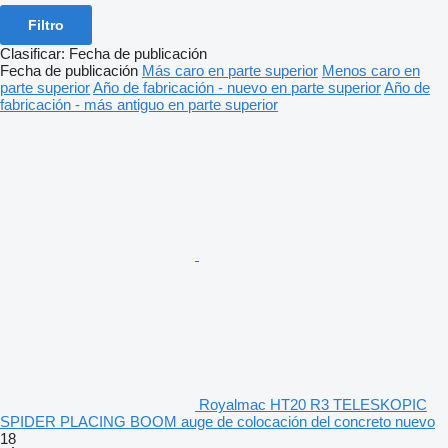
Filtro
Clasificar
:
Fecha de publicación
Fecha de publicación
Más caro en parte superior
Menos caro en
parte superior
Año de fabricación - nuevo en parte superior
Año de
fabricación - más antiguo en parte superior
Royalmac HT20 R3 TELESKOPIC
SPIDER PLACING BOOM auge de colocación del concreto nuevo
18