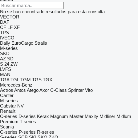
No se han encontrado resultados para esta consulta
VECTOR
DAF
CF
LF
XF
TPS
IVECO
Daily
EuroCargo
Stralis
M-series
SKD
AZ
SD
S 24
ZW
LVFS
MAN
TGA
TGL
TGM
TGS
TGX
Mercedes-Benz
Actros
Antos
Atego
Axor
C-Class
Sprinter
Vito
Canter
M-series
Cabstar
NV
Renault
C-series
D-series
Kerax
Magnum
Master
Maxity
Midliner
Midlum
Premium
T-series
Scania
G-series
P-series
R-series
S-series
SCB
SKI
SKO
ZKO