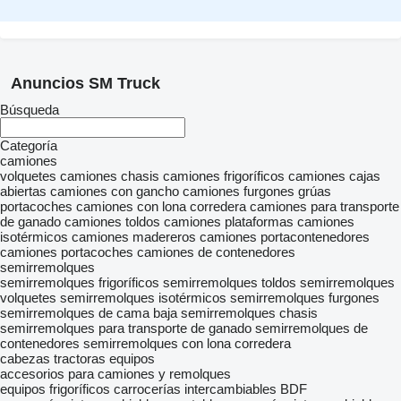
Anuncios SM Truck
Búsqueda
Categoría
camiones
volquetes
camiones chasis
camiones frigoríficos
camiones cajas
abiertas
camiones con gancho
camiones furgones
grúas
portacoches
camiones con lona corredera
camiones para transporte
de ganado
camiones toldos
camiones plataformas
camiones
isotérmicos
camiones madereros
camiones portacontenedores
camiones portacoches
camiones de contenedores
semirremolques
semirremolques frigoríficos
semirremolques toldos
semirremolques
volquetes
semirremolques isotérmicos
semirremolques furgones
semirremolques de cama baja
semirremolques chasis
semirremolques para transporte de ganado
semirremolques de
contenedores
semirremolques con lona corredera
cabezas tractoras
equipos
accesorios para camiones y remolques
equipos frigoríficos
carrocerías intercambiables BDF