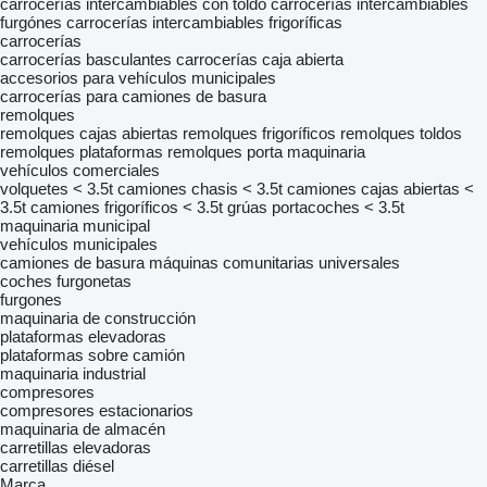
carrocerías intercambiables con toldo
carrocerías intercambiables
furgónes
carrocerías intercambiables frigoríficas
carrocerías
carrocerías basculantes
carrocerías caja abierta
accesorios para vehículos municipales
carrocerías para camiones de basura
remolques
remolques cajas abiertas
remolques frigoríficos
remolques toldos
remolques plataformas
remolques porta maquinaria
vehículos comerciales
volquetes < 3.5t
camiones chasis < 3.5t
camiones cajas abiertas <
3.5t
camiones frigoríficos < 3.5t
grúas portacoches < 3.5t
maquinaria municipal
vehículos municipales
camiones de basura
máquinas comunitarias universales
coches
furgonetas
furgones
maquinaria de construcción
plataformas elevadoras
plataformas sobre camión
maquinaria industrial
compresores
compresores estacionarios
maquinaria de almacén
carretillas elevadoras
carretillas diésel
Marca