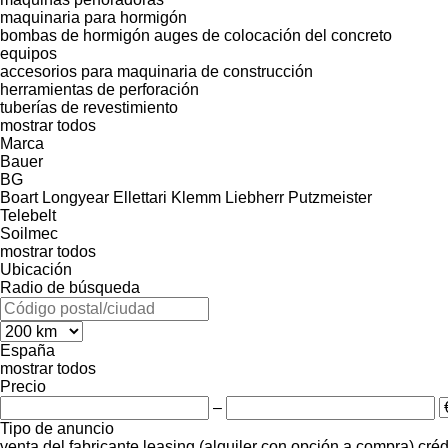
maquinaria para hormigón
bombas de hormigón
auges de colocación del concreto
equipos
accesorios para maquinaria de construcción
herramientas de perforación
tuberías de revestimiento
mostrar todos
Marca
Bauer
BG
Boart Longyear
Ellettari
Klemm
Liebherr
Putzmeister
Telebelt
Soilmec
mostrar todos
Ubicación
Radio de búsqueda
España
mostrar todos
Precio
–
Tipo de anuncio
venta
del fabricante
leasing (alquiler con opción a compra)
créd