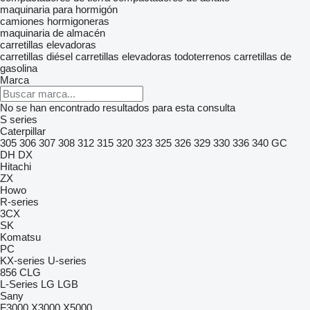
maquinaria para hormigón
camiones hormigoneras
maquinaria de almacén
carretillas elevadoras
carretillas diésel
carretillas elevadoras todoterrenos
carretillas de
gasolina
Marca
No se han encontrado resultados para esta consulta
S series
Caterpillar
305
306
307
308
312
315
320
323
325
326
329
330
336
340
GC
DH
DX
Hitachi
ZX
Howo
R-series
3CX
SK
Komatsu
PC
KX-series
U-series
856
CLG
L-Series
LG
LGB
Sany
F3000
X3000
X5000