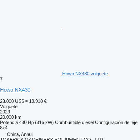
Howo NX430 volquete
7
Howo NX430
23.000 US$
≈ 19.910 €
Volquete
2023
20.000 km
Potencia
430 Hp (316 kW)
Combustible
diésel
Configuración del eje
8x4
China, Anhui
TOAFRICA MACHINERY EQUIPMENT CO., LTD.