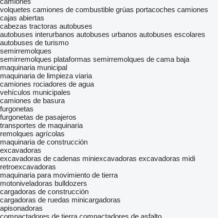
camiones
volquetes
camiones de combustible
grúas portacoches
camiones
cajas abiertas
cabezas tractoras
autobuses
autobuses interurbanos
autobuses urbanos
autobuses escolares
autobuses de turismo
semirremolques
semirremolques plataformas
semirremolques de cama baja
maquinaria municipal
maquinaria de limpieza viaria
camiones rociadores de agua
vehículos municipales
camiones de basura
furgonetas
furgonetas de pasajeros
transportes de maquinaria
remolques agrícolas
maquinaria de construcción
excavadoras
excavadoras de cadenas
miniexcavadoras
excavadoras midi
retroexcavadoras
maquinaria para movimiento de tierra
motoniveladoras
bulldozers
cargadoras de construcción
cargadoras de ruedas
minicargadoras
apisonadoras
compactadores de tierra
compactadores de asfalto