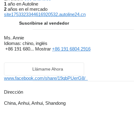
está presente en cada paso.
1
año en Autoline
2
años en el mercado
site1753323344616920532.autoline24.cn
Asociarse con ToAfrica significa trabajar con un equipo que
Suscribirse al vendedor
valora la profesionalidad, la eficiencia y la fiabilidad — todo
adaptado a las realidades del mercado africano.
Ms. Annie
Idiomas:
chino, inglés
+86 191 680...
Mostrar
+86 191 6804 2916
Llámame Ahora
www.facebook.com/share/19qbPUerG8/
Dirección
China, Anhui, Anhui, Shandong