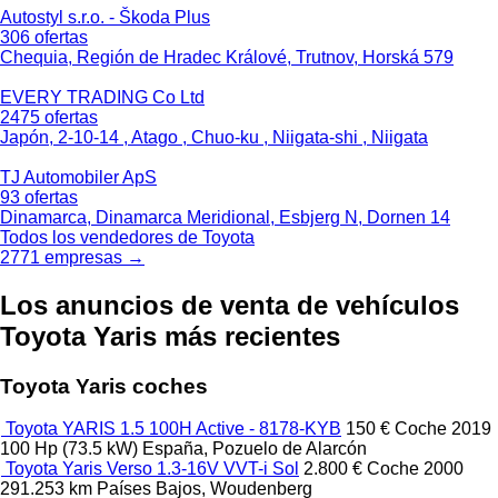
Autostyl s.r.o. - Škoda Plus
306 ofertas
Chequia, Región de Hradec Králové, Trutnov, Horská 579
EVERY TRADING Co Ltd
2475 ofertas
Japón, 2-10-14 , Atago , Chuo-ku , Niigata-shi , Niigata
TJ Automobiler ApS
93 ofertas
Dinamarca, Dinamarca Meridional, Esbjerg N, Dornen 14
Todos los vendedores de Toyota
2771 empresas →
Los anuncios de venta de vehículos
Toyota Yaris más recientes
Toyota Yaris coches
Toyota YARIS 1.5 100H Active - 8178-KYB
150 €
Coche
2019
100 Hp (73.5 kW)
España, Pozuelo de Alarcón
Toyota Yaris Verso 1.3-16V VVT-i Sol
2.800 €
Coche
2000
291.253 km
Países Bajos, Woudenberg