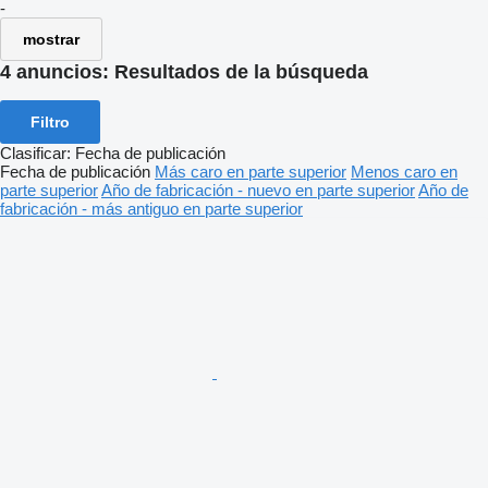
-
mostrar
4 anuncios:
Resultados de la búsqueda
Filtro
Clasificar
:
Fecha de publicación
Fecha de publicación
Más caro en parte superior
Menos caro en
parte superior
Año de fabricación - nuevo en parte superior
Año de
fabricación - más antiguo en parte superior