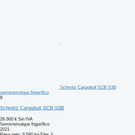
Schmitz Cargobull SCB S3B
semirremolque frigorífico
8
Schmitz Cargobull SCB S3B
26.900 €
Sin IVA
Semirremolque frigorífico
2021
Peso neto
8.580 kg
Ejes
3