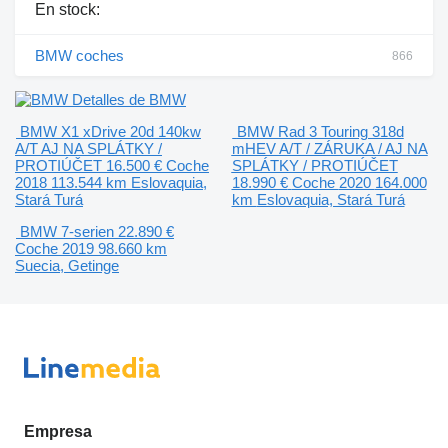
En stock:
BMW coches
866
Detalles de BMW
BMW X1 xDrive 20d 140kw
BMW Rad 3 Touring 318d
A/T AJ NA SPLÁTKY /
mHEV A/T / ZÁRUKA / AJ NA
PROTIÚČET
16.500 €
Coche
SPLÁTKY / PROTIÚČET
2018
113.544 km
Eslovaquia,
18.990 €
Coche
2020
164.000
Stará Turá
km
Eslovaquia, Stará Turá
BMW 7-serien
22.890 €
Coche
2019
98.660 km
Suecia, Getinge
Empresa