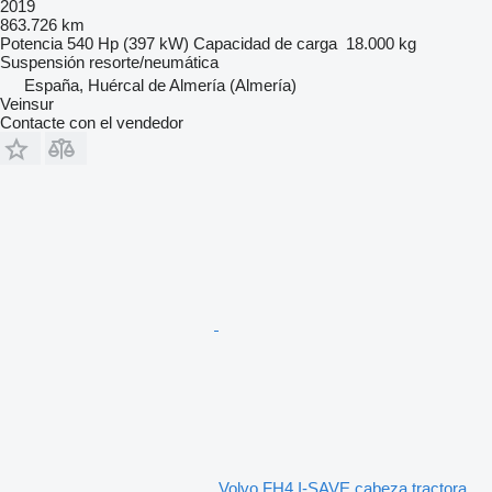
2019
863.726 km
Potencia
540 Hp (397 kW)
Capacidad de carga
18.000 kg
Suspensión
resorte/neumática
España, Huércal de Almería (Almería)
Veinsur
Contacte con el vendedor
Volvo FH4 I-SAVE cabeza tractora