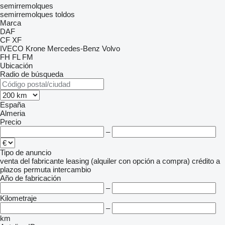
semirremolques
semirremolques toldos
Marca
DAF
CF
XF
IVECO
Krone
Mercedes-Benz
Volvo
FH
FL
FM
Ubicación
Radio de búsqueda
España
Almeria
Precio
–
Tipo de anuncio
venta
del fabricante
leasing (alquiler con opción a compra)
crédito
a
plazos
permuta
intercambio
Año de fabricación
–
Kilometraje
–
km