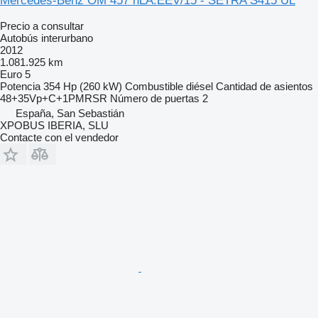
Mercedes-Benz OM 457 hLA.EEV/15 - SETRA S415 UL
Precio a consultar
Autobús interurbano
2012
1.081.925 km
Euro 5
Potencia
354 Hp (260 kW)
Combustible
diésel
Cantidad de asientos
48+35Vp+C+1PMRSR
Número de puertas
2
España, San Sebastián
XPOBUS IBERIA, SLU
Contacte con el vendedor