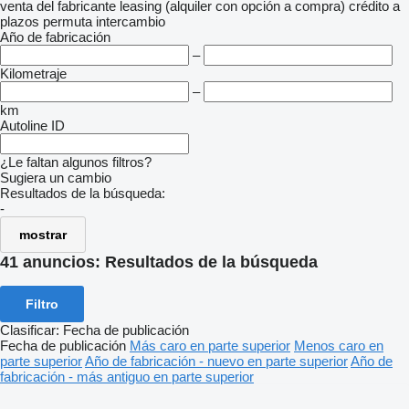
venta
del fabricante
leasing (alquiler con opción a compra)
crédito
a
plazos
permuta
intercambio
Año de fabricación
–
Kilometraje
–
km
Autoline ID
¿Le faltan algunos filtros?
Sugiera un cambio
Resultados de la búsqueda:
-
mostrar
41 anuncios:
Resultados de la búsqueda
Filtro
Clasificar
:
Fecha de publicación
Fecha de publicación
Más caro en parte superior
Menos caro en
parte superior
Año de fabricación - nuevo en parte superior
Año de
fabricación - más antiguo en parte superior