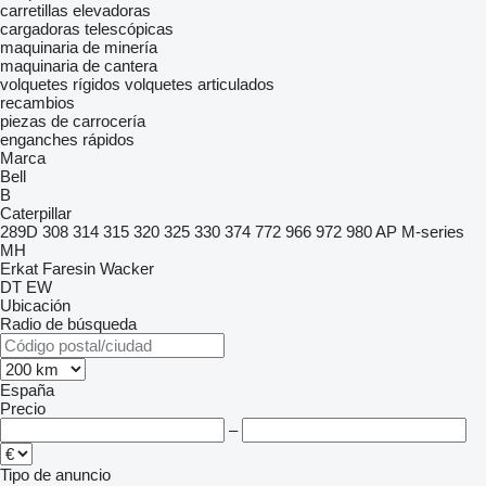
carretillas elevadoras
cargadoras telescópicas
maquinaria de minería
maquinaria de cantera
volquetes rígidos
volquetes articulados
recambios
piezas de carrocería
enganches rápidos
Marca
Bell
B
Caterpillar
289D
308
314
315
320
325
330
374
772
966
972
980
AP
M-series
MH
Erkat
Faresin
Wacker
DT
EW
Ubicación
Radio de búsqueda
España
Precio
–
Tipo de anuncio