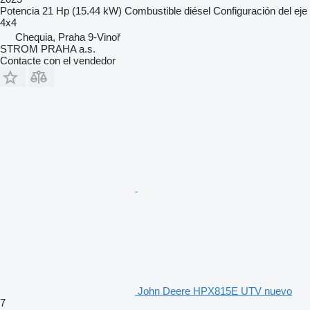
Potencia
21 Hp (15.44 kW)
Combustible
diésel
Configuración del eje
4x4
Chequia, Praha 9-Vinoř
STROM PRAHA a.s.
Contacte con el vendedor
John Deere HPX815E UTV nuevo
7